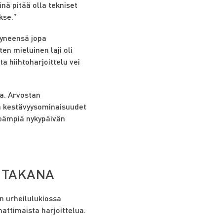
inä pitää olla tekniset
kse.”
käyneensä jopa
en mieluinen laji oli
 hiihtoharjoittelu vei
oa. Arvostan
nä kestävyysominaisuudet
keämpiä nykypäivän
 TAKANA
n urheilulukiossa
attimaista harjoittelua.