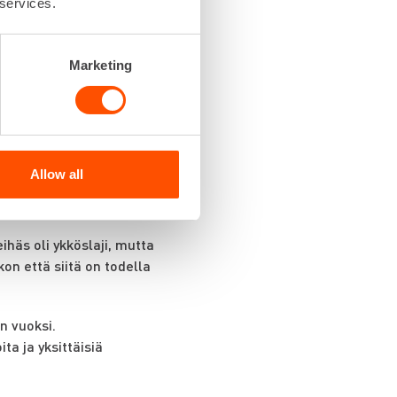
 services.
n iän. Kaksi vuotta
a. Itse olen toki
Marketing
siihen.”
en on varmasti paras.
unnu parhaalta, mutta se
uut ymmärrä kuin ne,
Allow all
00 metrin viestissä.
eihäs oli ykköslaji, mutta
on että siitä on todella
n vuoksi.
ta ja yksittäisiä