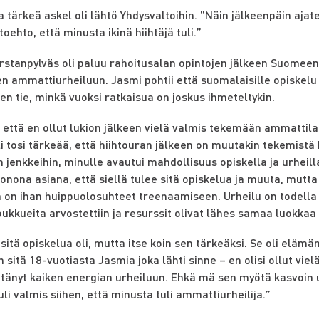
 tärkeä askel oli lähtö Yhdysvaltoihin. ”Näin jälkeenpäin ajate
toehto, että minusta ikinä hiihtäjä tuli.”
rstanpylväs oli paluu rahoitusalan opintojen jälkeen Suomeen
en ammattiurheiluun. Jasmi pohtii että suomalaisille opiskelu 
en tie, minkä vuoksi ratkaisua on joskus ihmeteltykin.
, että en ollut lukion jälkeen vielä valmis tekemään ammattila
li tosi tärkeää, että hiihtouran jälkeen on muutakin tekemistä 
n jenkkeihin, minulle avautui mahdollisuus opiskella ja urheil
onona asiana, että siellä tulee sitä opiskelua ja muuta, mutta
lä on ihan huippuolosuhteet treenaamiseen. Urheilu on todella 
joukkueita arvostettiin ja resurssit olivat lähes samaa luokka
sitä opiskelua oli, mutta itse koin sen tärkeäksi. Se oli elämän
 sitä 18-vuotiasta Jasmia joka lähti sinne – en olisi ollut viel
yttänyt kaiken energian urheiluun. Ehkä mä sen myötä kasvoin ur
li valmis siihen, että minusta tuli ammattiurheilija.”