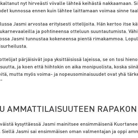
kaltanut nyt hirveästi viivalle lähteä keihästä nakkaamaan. Si
det kunnossa ennen kuin lähtee laittamaan voimaa sinne taa
lussa Jasmi arvostaa erityisesti ottelijoita. Hän kertoo itse 
ukarnevaaleilla ja pohtineensa otteluun suuntautumista. Vähit
jossa Jasmi tunnustaa kokeneensa pientä rimakammoa. Lopulta
isurheilusta.
ttelijat pärjäisivät jopa yksittäisissä lajeissa, se on tosi hien
suutta, ja koen että hiihtokin on aika monipuolista, koska sii
eitä, mutta myös voima- ja nopeusominaisuudet ovat yhä tär
.”
U AMMATTILAISUUTEEN RAPAKON
lväistä kysyttäessä Jasmi mainitsee ensimmäisenä Kuortanee
. Siellä Jasmi sai ensimmäisen oman valmentajan ja oppi amm