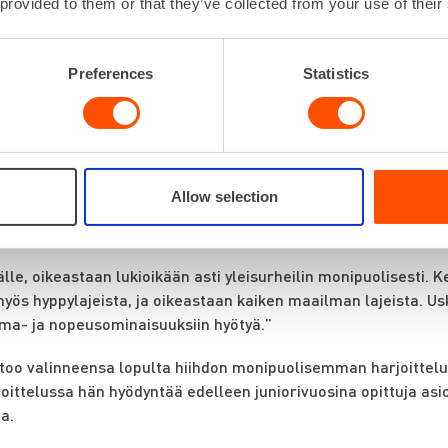
 provided to them or that they’ve collected from your use of their
isoin vaikutus on sillä, että koko perhe on hiihtänyt koko minu
veli hiihti ja molemmat vanhemmat ovat myös hiihtäneet kilpa
Preferences
Statistics
iitä aina, mutta koen myös että minulla oli aika paljon lahjoja 
 se, että saa puskea kroppaa äärirajoille – se tunne sen jälke
sti taistella pahan olon tunnetta vastaan. Siinä hetkessä ei t
ä saa – se tunne on hiihdossa se paras asia. Sitä eivät ehkä m
easti kokevat sen tunteen.”
Allow selection
nuorena kilpaillut ja menestynyt myös keihäänheitossa sekä 8
älle, oikeastaan lukioikään asti yleisurheilin monipuolisesti. K
myös hyppylajeista, ja oikeastaan kaiken maailman lajeista. Usk
ima- ja nopeusominaisuuksiin hyötyä.”
too valinneensa lopulta hiihdon monipuolisemman harjoittelu
ittelussa hän hyödyntää edelleen juniorivuosina opittuja asioi
ta.