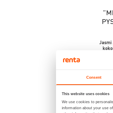
”M
PY
Jasmi
koko
hopeam
Räjähtäv
lähestyt
Consent
This website uses cookies
We use cookies to personalis
Jasmi Joe
information about your use of
valinta o