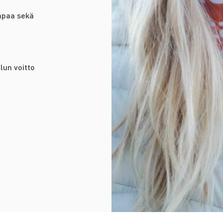
apaa sekä
lun voitto