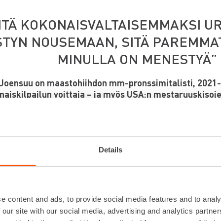
ITÄ KOKONAISVALTAISEMMAKSI UR
STYN NOUSEMAAN, SITÄ PAREMMA
MINULLA ON MENESTYÄ”
 Joensuu on maastohiihdon mm-pronssimitalisti, 2021
naiskilpailun voittaja – ja myös USA:n mestaruuskisoj
italisti. Jasmin polku huippuhiihtäjäksi kulki jenkkiyl
auttoi kasvamaan ammattilaisuuteen.
ä, nopea ja rämäpäinen kilpailija on ratojen ulkopuolel
tävä tyyppi, jolle on välillä tärkeää päästä irtautumaa
Details
käy parhaiten koirakaveri Keijon ja puolison se
e content and ads, to provide social media features and to analy
nsuusta tuli huippuhiihtäjä, mutta monipuolisesti lahjakkaan 
 our site with our social media, advertising and analytics partn
lisi jossain vaiheessa saattanut kääntyä myös yleisurheilun puo