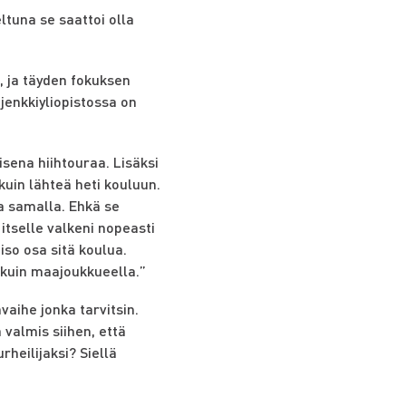
ltuna se saattoi olla
, ja täyden fokuksen
jenkkiyliopistossa on
isena hiihtouraa. Lisäksi
kuin lähteä heti kouluun.
la samalla. Ehkä se
 itselle valkeni nopeasti
iso osa sitä koulua.
a kuin maajoukkueella.”
vaihe jonka tarvitsin.
ä valmis siihen, että
heilijaksi? Siellä