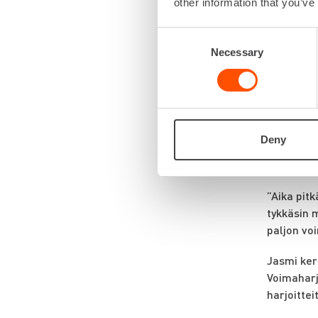
other information that you’ve
”Varmaan 
vanhempi 
Consent
Necessary
tykännyt s
Selection
”Tottakai
Saa oikea
mitä siit
jotka oik
Deny
Jasmi on 
”Aika pitk
tykkäsin 
paljon vo
Jasmi ker
Voimaharjo
harjoittei