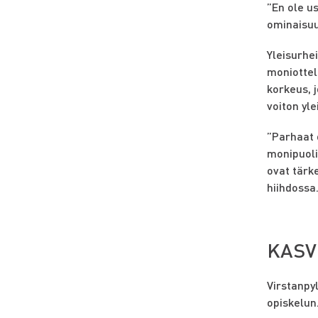
”En ole us
ominaisuu
Yleisurhei
moniottel
korkeus, 
voiton yle
”Parhaat o
monipuoli
ovat tärk
hiihdossa
KASV
Virstanpy
opiskelun