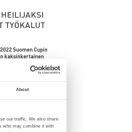
HEILIJAKSI
T TYÖKALUT
-2022 Suomen Cupin
en kaksinkertainen
iopiston kautta, joka
la iloinen ja helposti
n hiihtokuplasta. Tämä
About
urassa.
se our traffic. We also share
nuoren lopullinen
ers who may combine it with
lelle.