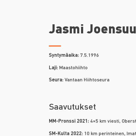
Jasmi Joensu
Syntymäaika:
7.5.1996
Laji:
Maastohiihto
Seura:
Vantaan Hiihtoseura
Saavutukset
MM-Pronssi 2021:
4×5 km viesti, Obers
SM-Kulta 2022:
10 km perinteinen, Ima