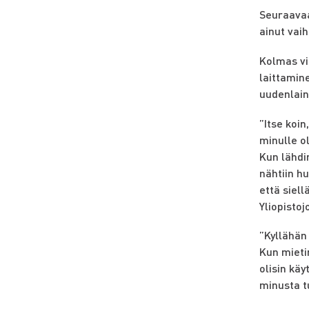
Seuraavaa
ainut vaih
Kolmas vi
laittamin
uudenlain
”Itse koin
minulle o
Kun lähdi
nähtiin hu
että siel
Yliopisto
”Kyllähän 
Kun mietin
olisin kä
minusta tu