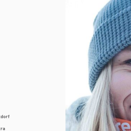
u
tdorf
tra