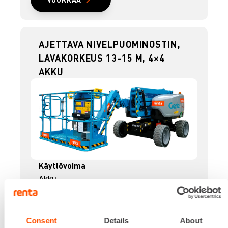
AJETTAVA NIVELPUOMINOSTIN,
LAVAKORKEUS 13-15 M, 4×4
AKKU
Käyttövoima
Akku
Korkeus
2,29 m
Lataus
Consent
Details
About
Schuko