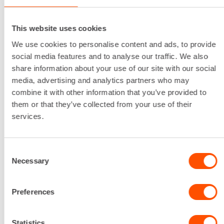
Kuljetuskorkeus
2.29 m
This website uses cookies
Kuljetusleveys
We use cookies to personalise content and ads, to provide
2.29 m
social media features and to analyse our traffic. We also
Lataa lisää
share information about your use of our site with our social
332,25 €
/ pv
Ensimmäinen pv
media, advertising and analytics partners who may
265,80 €
/ pv
Seuraavat pv
?
combine it with other information that you’ve provided to
3.987,00 €
/ kk
Kuukausi
them or that they’ve collected from your use of their
Alv 0 %
services.
VUOKRAA
Consent
Necessary
Selection
AJETTAVA NIVELPUOMINOSTIN,
Preferences
LAVAKORKEUS 15-19 M, AKKU
Statistics