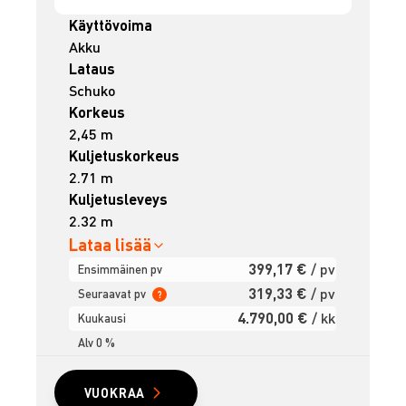
Käyttövoima
Akku
Lataus
Schuko
Korkeus
2,45 m
Kuljetuskorkeus
2.71 m
Kuljetusleveys
2.32 m
Lataa lisää
399,17 €
/ pv
Ensimmäinen pv
319,33 €
/ pv
Seuraavat pv
?
4.790,00 €
/ kk
Kuukausi
Alv 0 %
VUOKRAA