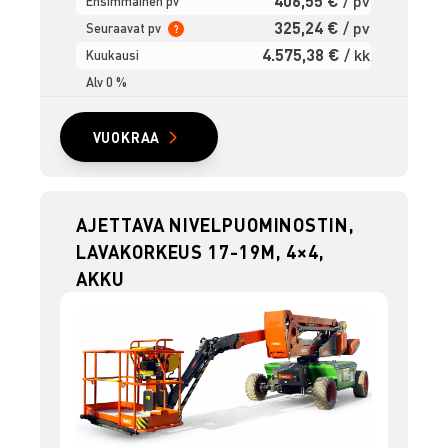
406,55 €
/ pv
Ensimmäinen pv
325,24 €
/ pv
Seuraavat pv
?
4.575,38 €
/ kk
Kuukausi
Alv 0 %
VUOKRAA
AJETTAVA NIVELPUOMINOSTIN,
LAVAKORKEUS 17-19M, 4×4,
AKKU