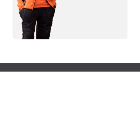
OTA YHTEYTTÄ
TILAA RENTTAAJAN UUTISKIRJE
Saat hupia ja hyötyä, vinkkejä ja visioita