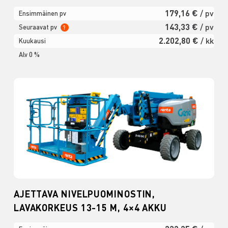
179,16 €
/ pv
Ensimmäinen pv
143,33 €
/ pv
Seuraavat pv
?
2.202,80 €
/ kk
Kuukausi
Alv 0 %
AJETTAVA NIVELPUOMINOSTIN,
LAVAKORKEUS 13-15 M, 4×4 AKKU