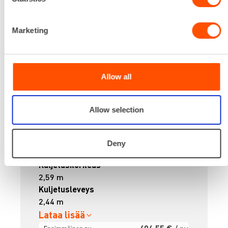
Marketing
Allow all
Käyttövoima
Akku
Allow selection
Lataus
Schuko
Korkeus
Deny
2,59 m
Kuljetuskorkeus
2,59 m
Kuljetusleveys
2,44 m
Lataa lisää