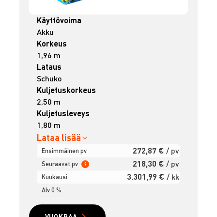
Käyttövoima
Akku
Korkeus
1,96 m
Lataus
Schuko
Kuljetuskorkeus
2,50 m
Kuljetusleveys
1,80 m
Lataa lisää
272,87 €
/ pv
Ensimmäinen pv
218,30 €
/ pv
Seuraavat pv
?
3.301,99 €
/ kk
Kuukausi
Alv 0 %
VUOKRAA