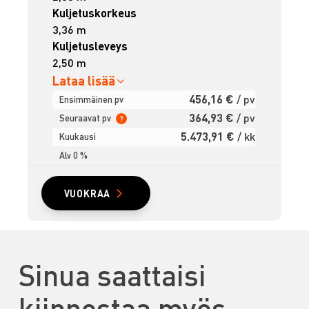
Kuljetuskorkeus
3,36 m
Kuljetusleveys
2,50 m
Lataa lisää
456,16 €
/ pv
Ensimmäinen pv
364,93 €
/ pv
Seuraavat pv
?
5.473,91 €
/ kk
Kuukausi
Alv 0 %
VUOKRAA
Sinua saattaisi
kiinnostaa myös