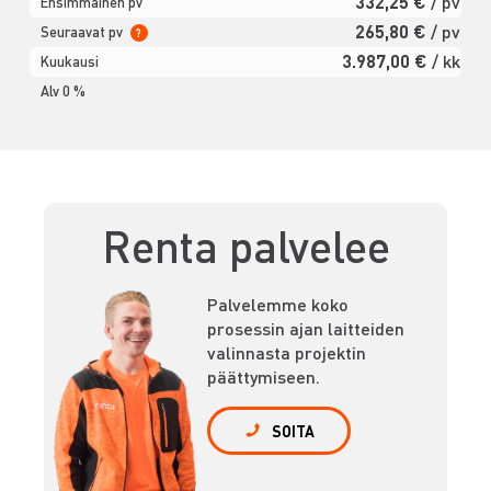
332,25 €
/ pv
Ensimmäinen pv
265,80 €
/ pv
Seuraavat pv
?
3.987,00 €
/ kk
Kuukausi
Alv 0 %
Renta palvelee
Palvelemme koko
prosessin ajan laitteiden
valinnasta projektin
päättymiseen.
SOITA