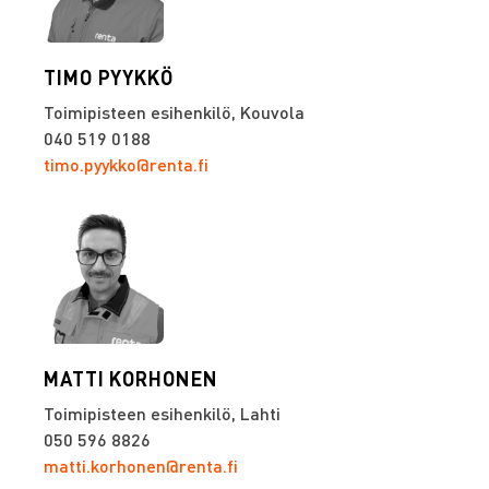
TIMO PYYKKÖ
Toimipisteen esihenkilö, Kouvola
040 519 0188
timo.pyykko@renta.fi
MATTI KORHONEN
Toimipisteen esihenkilö, Lahti
050 596 8826
matti.korhonen@renta.fi