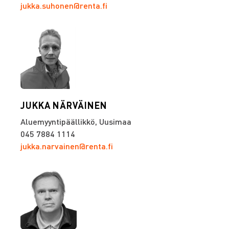
jukka.suhonen@renta.fi
JUKKA NÄRVÄINEN
Aluemyyntipäällikkö, Uusimaa
045 7884 1114
jukka.narvainen@renta.fi