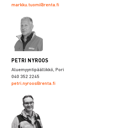
markku.tuomi@renta.fi
PETRI NYROOS
Aluemyyntipäällikkö, Pori
040 352 2245
petri.nyroos@renta.fi