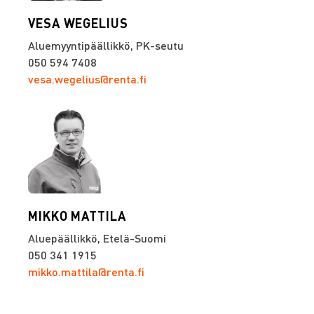
VESA WEGELIUS
Aluemyyntipäällikkö, PK-seutu
050 594 7408
vesa.wegelius@renta.fi
MIKKO MATTILA
Aluepäällikkö, Etelä-Suomi
‭050 341 1915
mikko.mattila@renta.fi