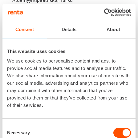
045 775 06064
jasse.mutta@renta.fi
Consent
Details
About
This website uses cookies
We use cookies to personalise content and ads, to
provide social media features and to analyse our traffic.
TOMMI SEIKOLA
We also share information about your use of our site with
our social media, advertising and analytics partners who
Aluemyyntipäällikkö, Turku
may combine it with other information that you’ve
044 7843 226
provided to them or that they’ve collected from your use
tommi.seikola@renta.fi
of their services.
Consent
Necessary
Selection