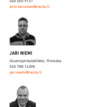
040 650 9121
arto.tervonen@renta.fi
JARI NIEMI
Aluemyyntipäällikkö, Ylivieska
045 788 16305
jari.niemi@renta.fi