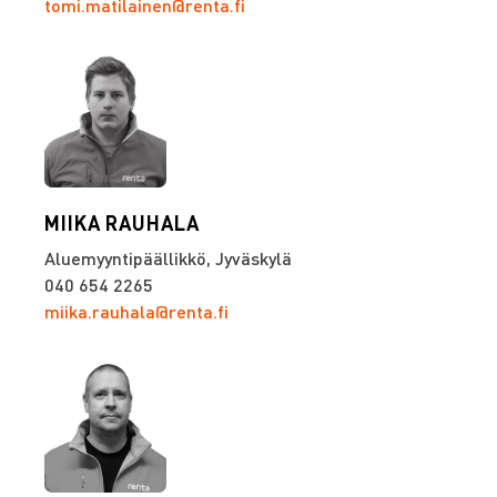
tomi.matilainen@renta.fi
MIIKA RAUHALA
Aluemyyntipäällikkö, Jyväskylä
040 654 2265
miika.rauhala@renta.fi