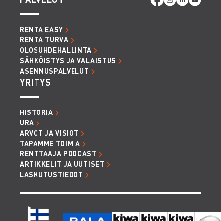
Hitsauslaitteet
Siivous ja pesukalusto:
teollisuus- ja
vesi-imurit, puruimurit, keskuspölynimurit,
RENTA EASY
painepesurit, hinattavat kuumavesipesurit
RENTA TURVA
Pölynhallintakalusto:
ilmanpuhdistaja,
OLOSUHDEHALLINTA
alipaineistajat, paineentasaimet,
SÄHKÖISTYS JA VALAISTUS
kohdepoistolaitteet
ASENNUSPALVELUT
Piha- ja puutarhakalusto:
jyrät, jyrsimet,
YRITYS
lehtipuhaltimet, raivaussahat, oksasilppurit,
ruohonleikkurit, halkomakoneet.
Nosto ja siirtokalusto:
peräkärryt, kärryt
HISTORIA
ja kuljetusvaunut, materiaalinostimet, taljat,
URA
ketjut ja vaijerinostimet, tunkit, roskakuilut,
ARVOT JA VISIOT
TAPAMME TOIMIA
nostoastiat ja nostoapuvälineet
RENTTAAJA PODCAST
ARTIKKELIT JA UUTISET
Maantiivistäjät ja
LASKUTUSTIEDOT
maanrakennuskoneet: