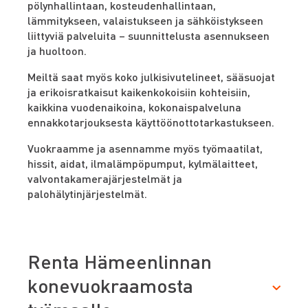
pölynhallintaan, kosteudenhallintaan,
lämmitykseen, valaistukseen ja sähköistykseen
liittyviä palveluita – suunnittelusta asennukseen
ja huoltoon.
Meiltä saat myös koko julkisivutelineet, sääsuojat
ja erikoisratkaisut kaikenkokoisiin kohteisiin,
kaikkina vuodenaikoina, kokonaispalveluna
ennakkotarjouksesta käyttöönottotarkastukseen.
Vuokraamme ja asennamme myös työmaatilat,
hissit, aidat, ilmalämpöpumput, kylmälaitteet,
valvontakamerajärjestelmät ja
palohälytinjärjestelmät.
Renta Hämeenlinnan
konevuokraamosta