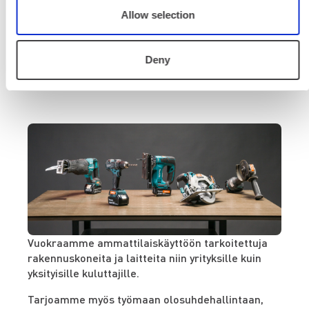
Renta
Allow selection
Meiltä tarvitsemasi
Deny
vuokrakalusto ja palvelut
Vuokraamme ammattilaiskäyttöön tarkoitettuja
rakennuskoneita ja laitteita niin yrityksille kuin
yksityisille kuluttajille.
Tarjoamme myös työmaan olosuhdehallintaan,