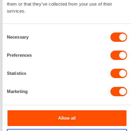
Tölkkimäentie 4
them or that they’ve collected from your use of their
services.
Consent
Necessary
Selection
Preferences
Statistics
Marketing
Renta Hämeenlinnan löytää Tölkkimäentie 4:stä
Tiiriön ABC:n läheisyydestä.
Allow all