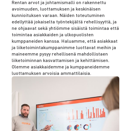
Rentan arvot ja johtamismalli on rakennettu
avoimuuden, luottamuksen ja keskinäisen
kunnioituksen varaan. Näiden toteutuminen
edellyttää jokaiselta työntekijältä rehellisyyttä, ja
ne ohjaavat sekä yhtiömme sisäistä toimintaa että
toimintaa asiakkaiden ja ulkopuolisten
kumppaneiden kanssa. Haluamme, että asiakkaat
ja liiketoimintakumppanimme luottavat meihin ja
maineemme pysyy rehellisenä mahdollistaen
liiketoiminnan kasvattamisen ja kehittämisen.
Olemme asiakkaidemme ja kumppaneidemme
luottamuksen arvoisia ammattilaisia.