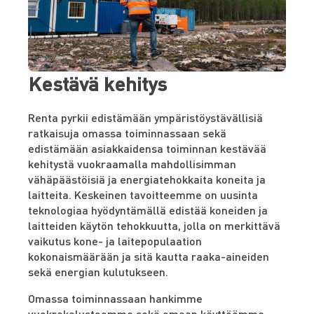
Kestävä kehitys
Renta pyrkii edistämään ympäristöystävällisiä
ratkaisuja omassa toiminnassaan sekä
edistämään asiakkaidensa toiminnan kestävää
kehitystä vuokraamalla mahdollisimman
vähäpäästöisiä ja energiatehokkaita koneita ja
laitteita. Keskeinen tavoitteemme on uusinta
teknologiaa hyödyntämällä edistää koneiden ja
laitteiden käytön tehokkuutta, jolla on merkittävä
vaikutus kone- ja laitepopulaation
kokonaismäärään ja sitä kautta raaka-aineiden
sekä energian kulutukseen.
Omassa toiminnassaan hankimme
vuokrakalustoomme sekä omaan käyttöömme