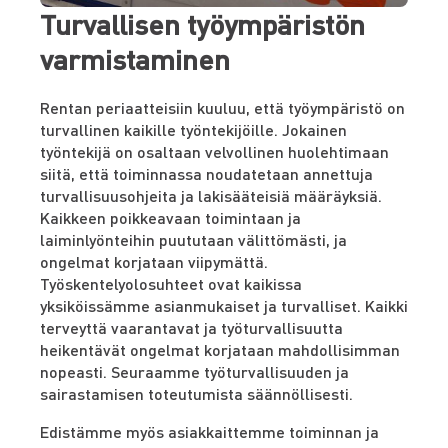
Turvallisen työympäristön
varmistaminen
Rentan periaatteisiin kuuluu, että työympäristö on
turvallinen kaikille työntekijöille. Jokainen
työntekijä on osaltaan velvollinen huolehtimaan
siitä, että toiminnassa noudatetaan annettuja
turvallisuusohjeita ja lakisääteisiä määräyksiä.
Kaikkeen poikkeavaan toimintaan ja
laiminlyönteihin puututaan välittömästi, ja
ongelmat korjataan viipymättä.
Työskentelyolosuhteet ovat kaikissa
yksiköissämme asianmukaiset ja turvalliset. Kaikki
terveyttä vaarantavat ja työturvallisuutta
heikentävät ongelmat korjataan mahdollisimman
nopeasti. Seuraamme työturvallisuuden ja
sairastamisen toteutumista säännöllisesti.
Edistämme myös asiakkaittemme toiminnan ja