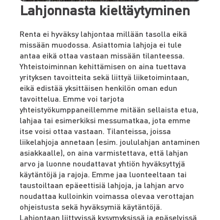
Lahjonnasta kieltäytyminen
Renta ei hyväksy lahjontaa millään tasolla eikä
missään muodossa. Asiattomia lahjoja ei tule
antaa eikä ottaa vastaan missään tilanteessa.
Yhteistoiminnan kehittämisen on aina tuettava
yrityksen tavoitteita sekä liittyä liiketoimintaan,
eikä edistää yksittäisen henkilön oman edun
tavoittelua. Emme voi tarjota
yhteistyökumppaneillemme mitään sellaista etua,
lahjaa tai esimerkiksi messumatkaa, jota emme
itse voisi ottaa vastaan. Tilanteissa, joissa
liikelahjoja annetaan (esim. joululahjan antaminen
asiakkaalle), on aina varmistettava, että lahjan
arvo ja luonne noudattavat yhtiön hyväksyttyjä
käytäntöjä ja rajoja. Emme jaa luonteeltaan tai
taustoiltaan epäeettisiä lahjoja, ja lahjan arvo
noudattaa kulloinkin voimassa olevaa verottajan
ohjeistusta sekä hyväksymiä käytäntöjä.
Lahjontaan liittyvissä kysymyksissä ja epäselvissä