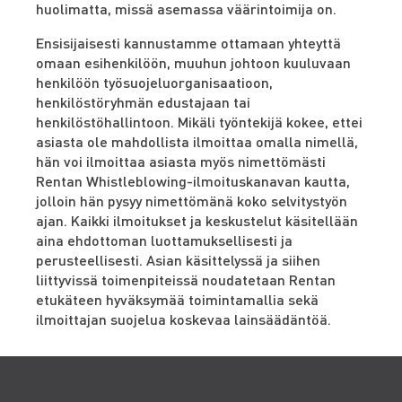
huolimatta, missä asemassa väärintoimija on.
Ensisijaisesti kannustamme ottamaan yhteyttä
omaan esihenkilöön, muuhun johtoon kuuluvaan
henkilöön työsuojeluorganisaatioon,
henkilöstöryhmän edustajaan tai
henkilöstöhallintoon. Mikäli työntekijä kokee, ettei
asiasta ole mahdollista ilmoittaa omalla nimellä,
hän voi ilmoittaa asiasta myös nimettömästi
Rentan Whistleblowing-ilmoituskanavan kautta,
jolloin hän pysyy nimettömänä koko selvitystyön
ajan. Kaikki ilmoitukset ja keskustelut käsitellään
aina ehdottoman luottamuksellisesti ja
perusteellisesti. Asian käsittelyssä ja siihen
liittyvissä toimenpiteissä noudatetaan Rentan
etukäteen hyväksymää toimintamallia sekä
ilmoittajan suojelua koskevaa lainsäädäntöä.