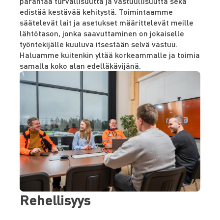
parantaa turvallisuutta ja vastuullisuutta sekä
edistää kestävää kehitystä. Toimintaamme
säätelevät lait ja asetukset määrittelevät meille
lähtötason, jonka saavuttaminen on jokaiselle
työntekijälle kuuluva itsestään selvä vastuu.
Haluamme kuitenkin yltää korkeammalle ja toimia
samalla koko alan edelläkävijänä.
Rehellisyys