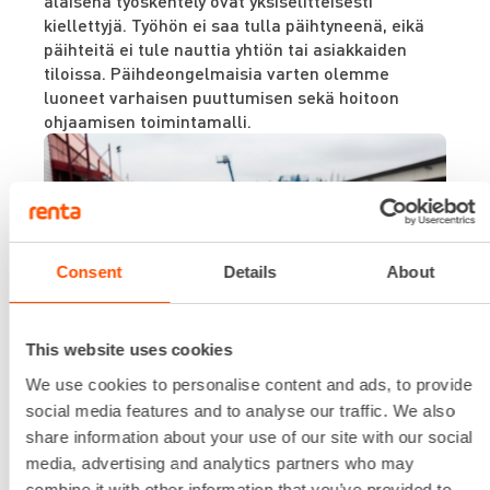
alaisena työskentely ovat yksiselitteisesti
kiellettyjä. Työhön ei saa tulla päihtyneenä, eikä
päihteitä ei tule nauttia yhtiön tai asiakkaiden
tiloissa. Päihdeongelmaisia varten olemme
luoneet varhaisen puuttumisen sekä hoitoon
ohjaamisen toimintamalli.
Consent
Details
About
This website uses cookies
We use cookies to personalise content and ads, to provide
social media features and to analyse our traffic. We also
Ihmisoikeuksien
share information about your use of our site with our social
kunnioittaminen
media, advertising and analytics partners who may
combine it with other information that you’ve provided to