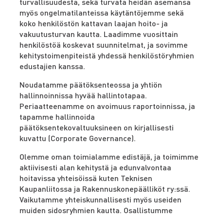
turvallisuudesta, sekä turvata heidän asemansa
myös ongelmatilanteissa käytäntöjemme sekä
koko henkilöstön kattavan laajan hoito- ja
vakuutusturvan kautta. Laadimme vuosittain
henkilöstöä koskevat suunnitelmat, ja sovimme
kehitystoimenpiteistä yhdessä henkilöstöryhmien
edustajien kanssa.
Noudatamme päätöksenteossa ja yhtiön
hallinnoinnissa hyvää hallintotapaa.
Periaatteenamme on avoimuus raportoinnissa, ja
tapamme hallinnoida
päätöksentekovaltuuksineen on kirjallisesti
kuvattu (Corporate Governance).
Olemme oman toimialamme edistäjä, ja toimimme
aktiivisesti alan kehitystä ja edunvalvontaa
hoitavissa yhteisöissä kuten Teknisen
Kaupanliitossa ja Rakennuskonepäälliköt ry:ssä.
Vaikutamme yhteiskunnallisesti myös useiden
muiden sidosryhmien kautta. Osallistumme