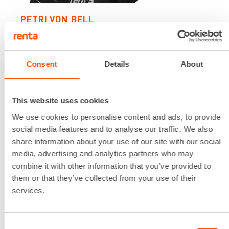
PETRI VON BELL
Toimipisteen esihenkilö, Espoo Mikkelä
040 528 0155
petri.vonbell@renta.fi
Consent
Details
About
This website uses cookies
We use cookies to personalise content and ads, to provide
social media features and to analyse our traffic. We also
share information about your use of our site with our social
media, advertising and analytics partners who may
combine it with other information that you’ve provided to
them or that they’ve collected from your use of their
services.
SAMI ERIKSSON
Consent