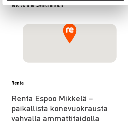
eric.vonhertzen@renta.fi
Renta
Renta Espoo Mikkelä –
paikallista konevuokrausta
vahvalla ammattitaidolla