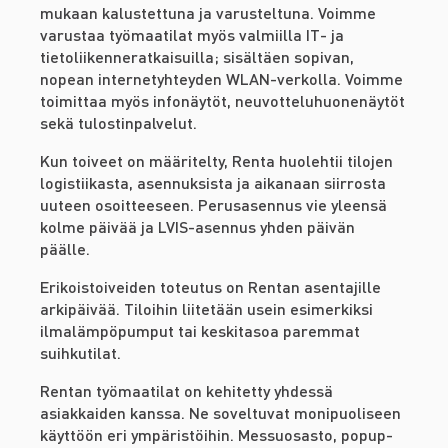
mukaan kalustettuna ja varusteltuna. Voimme
varustaa työmaatilat myös valmiilla IT- ja
tietoliikenneratkaisuilla; sisältäen sopivan,
nopean internetyhteyden WLAN-verkolla. Voimme
toimittaa myös infonäytöt, neuvotteluhuonenäytöt
sekä tulostinpalvelut.
Kun toiveet on määritelty, Renta huolehtii tilojen
logistiikasta, asennuksista ja aikanaan siirrosta
uuteen osoitteeseen. Perusasennus vie yleensä
kolme päivää ja LVIS-asennus yhden päivän
päälle.
Erikoistoiveiden toteutus on Rentan asentajille
arkipäivää. Tiloihin liitetään usein esimerkiksi
ilmalämpöpumput tai keskitasoa paremmat
suihkutilat.
Rentan työmaatilat on kehitetty yhdessä
asiakkaiden kanssa. Ne soveltuvat monipuoliseen
käyttöön eri ympäristöihin. Messuosasto, popup-