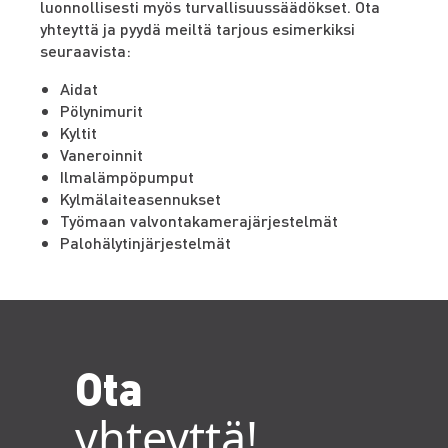
luonnollisesti myös turvallisuussäädökset. Ota
yhteyttä ja pyydä meiltä tarjous esimerkiksi
seuraavista:
Aidat
Pölynimurit
Kyltit
Vaneroinnit
Ilmalämpöpumput
Kylmälaiteasennukset
Työmaan valvontakamerajärjestelmät
Palohälytinjärjestelmät
Ota
yhteyttä!