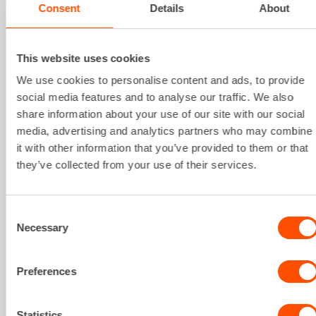
Consent
Details
About
tarjoamme luotettavaa
sähköistys- ja valaistuspalvelua
työmaalle. Suunnittelemme ja
toteutamme ratkaisut, jotka
This website uses cookies
varmistavat työmaasi
We use cookies to personalise content and ads, to provide
turvallisuuden ja toimivuuden.
social media features and to analyse our traffic. We also
share information about your use of our site with our social
media, advertising and analytics partners who may combine
it with other information that you’ve provided to them or that
they’ve collected from your use of their services.
Consent
Necessary
Selection
RAKENNUSAIKAINEN
Preferences
LÄMMITYS PALVELUNA
Rakenna turvallisemmin ja
Statistics