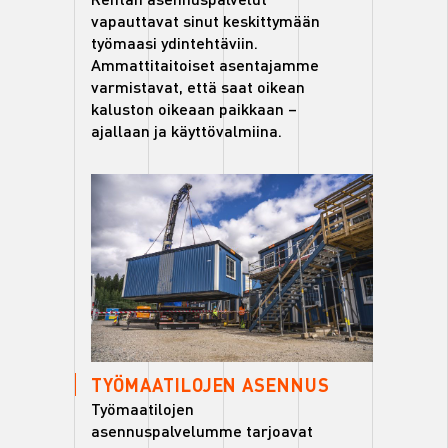
vapauttavat sinut keskittymään
työmaasi ydintehtäviin.
Ammattitaitoiset asentajamme
varmistavat, että saat oikean
kaluston oikeaan paikkaan –
ajallaan ja käyttövalmiina.
TYÖMAATILOJEN ASENNUS
Työmaatilojen
asennuspalvelumme tarjoavat