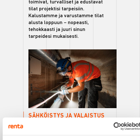
toimivat, turvalliset ja edustavat
tilat projektisi tarpeisiin.
Kalustamme ja varustamme tilat
alusta loppuun – nopeasti,
tehokkaasti ja juuri sinun
tarpeidesi mukaisesti.
SÄHKÖISTYS JA VALAISTUS
PALVELUNA
Kattavalla S1-
sähköpätevyydellämme