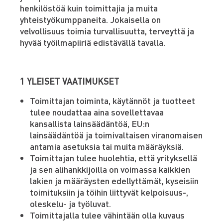
henkilöstöä kuin toimittajia ja muita
yhteistyökumppaneita. Jokaisella on
velvollisuus toimia turvallisuutta, terveyttä ja
hyvää työilmapiiriä edistävällä tavalla.
1 YLEISET VAATIMUKSET
Toimittajan toiminta, käytännöt ja tuotteet
tulee noudattaa aina sovellettavaa
kansallista lainsäädäntöä, EU:n
lainsäädäntöä ja toimivaltaisen viranomaisen
antamia asetuksia tai muita määräyksiä.
Toimittajan tulee huolehtia, että yrityksellä
ja sen alihankkijoilla on voimassa kaikkien
lakien ja määräysten edellyttämät, kyseisiin
toimituksiin ja töihin liittyvät kelpoisuus-,
oleskelu- ja työluvat.
Toimittajalla tulee vähintään olla kuvaus