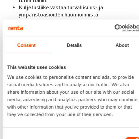
Kuljetusliike vastaa turvallisuus- ja
ympäristöasioiden huomioinnista
kuljetusreitin suunnittelussa.
2.3 Henkilöstön osaamista koskevat
Consent
Details
About
vaatimukset
Työntekijöillä tulee olla riittävä
This website uses cookies
ammattitaito sekä lakisääteiset ja muut
We use cookies to personalise content and ads, to provide
kelpoisuudet kyseisen työn turvalliseksi
social media features and to analyse our traffic. We also
suorittamiseksi.
share information about your use of our site with our social
Toimittajan tulee pitää luetteloa henkilöistä,
media, advertising and analytics partners who may combine i
joilla on Valtioneuvoston asetuksen
työvälineiden turvallisesta käytöstä ja
with other information that you’ve provided to them or that
tarkastamisesta 12.6.2008/403 mukaiset
they’ve collected from your use of their services.
työnantajan kirjalliset luvat:
Trukin käyttämiseen
Henkilönostimen ohjaamiseen
Consent