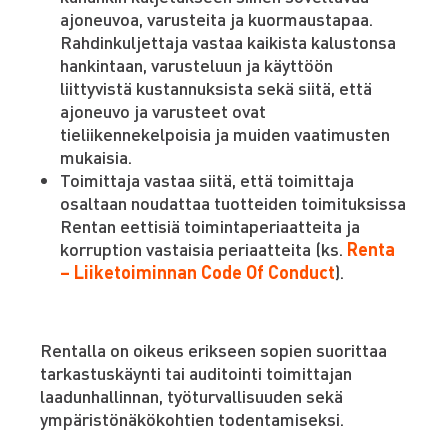
ajoneuvoa, varusteita ja kuormaustapaa.
Rahdinkuljettaja vastaa kaikista kalustonsa
hankintaan, varusteluun ja käyttöön
liittyvistä kustannuksista sekä siitä, että
ajoneuvo ja varusteet ovat
tieliikennekelpoisia ja muiden vaatimusten
mukaisia.
Toimittaja vastaa siitä, että toimittaja
osaltaan noudattaa tuotteiden toimituksissa
Rentan eettisiä toimintaperiaatteita ja
korruption vastaisia periaatteita (ks.
Renta
– Liiketoiminnan Code Of Conduct
).
Rentalla on oikeus erikseen sopien suorittaa
tarkastuskäynti tai auditointi toimittajan
laadunhallinnan, työturvallisuuden sekä
ympäristönäkökohtien todentamiseksi.