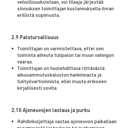
velvollisuuksistaan, voi tilaaja järjestää
siivouksen toimittajan kustannuksella ilman
erillistä sopimusta.
2.9 Paloturvallisuus
Toimittajan on varmistettava, ettei sen
toiminta aiheuta tulipalon tai muun vahingon
vaaraa.
Toimittajan on huolehdittava riittävästä
alkusammutuskaluston hankinnasta ja
tulityövartioinnista, ellei muuta erikseen
kirjallisesti sovita.
2.10 Ajoneuvojen lastaus ja purku
Rahdinkuljettaja vastaa ajoneuvon paikallaan
pysymisestä lastauksen tai purkamisen