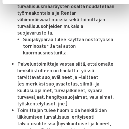
turvallisuusmääräysten osalta noudatetaan
työmaakohtaisia ja Rentan
vähimmäisvaatimuksia sekä toimittajan
turvallisuusohjeiden mukaisia
suojavarusteita.
Suojakypärää tulee käyttää nostotyössä
torninosturilla tai auton
kuormausnosturilla.
Palveluntoimittaja vastaa siitä, että omalle
henkilöstölleen on hankittu työssä
tarvittavat suojavälineet ja –laitteet
(esimerkiksi suojavaatetus, silmä- ja
kuulosuojaimet, turvajalkineet, kypärä,
turvavaljaat, hengityssuojaimet, valaisimet,
työskentelytasot. jne.)
Toimittajan tulee huomioida henkilöiden
liikkumisen turvallisuus, erityisesti
talviolosuhteissa (hyväkuntoiset jalkineet,