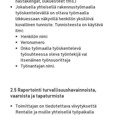
nastakengät, liukuesteet tms.)
Jokaisella yhteisellä rakennustyömaalla
työskentelevällä on oltava työmaalla
liikkuessaan näkyvillä henkilön yksilöivä
kuvallinen tunniste. Tunnisteesta on käytävä
ilmi:
Henkilön nimi
Veronumero
Onko työmaalla työskentelevä
työsuhteessa oleva työntekijä vai
itsenäinen työnsuorittaja
Työnantajan nimi.
2.5 Raportointi turvallisuushavainnoista,
vaaroista ja tapaturmista
Toimittajan on tiedotettava viivytyksettä
Rentalle ja muille yhteisellä työpaikalla