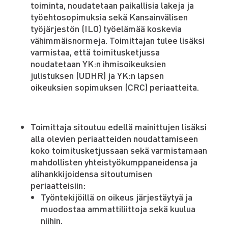
toiminta, noudatetaan paikallisia lakeja ja
työehtosopimuksia sekä Kansainvälisen
työjärjestön (ILO) työelämää koskevia
vähimmäisnormeja. Toimittajan tulee lisäksi
varmistaa, että toimitusketjussa
noudatetaan YK:n ihmisoikeuksien
julistuksen (UDHR) ja YK:n lapsen
oikeuksien sopimuksen (CRC) periaatteita.
Toimittaja sitoutuu edellä mainittujen lisäksi
alla olevien periaatteiden noudattamiseen
koko toimitusketjussaan sekä varmistamaan
mahdollisten yhteistyökumppaneidensa ja
alihankkijoidensa sitoutumisen
periaatteisiin:
Työntekijöillä on oikeus järjestäytyä ja
muodostaa ammattiliittoja sekä kuulua
niihin.