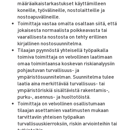
määräaikaistarkastukset käyttämilleen
koneille, työvälineille, nostolaitteille ja
nostoapuvälineille.
Toimittaja vastaa omalta osaltaan siitä, että
jokaisesta normaalista poikkeavasta tai
vaarallisesta nostosta on tehty erillinen
kirjallinen nostosuunnitelma.
Tilaajan pyynnöstä yhteisellä työpaikalla
toimiva toimittaja on velvollinen laatimaan
omaa toimintaansa koskevan riskianalyysiin
pohjautuvan turvallisuus- ja
ympäristösuunnitelman. Suunnitelma tulee
laatia aina merkittävää turvallisuus- tai
ympäristöriskiä sisältävistä rakentamis-,
purku-, asennus- ja huoltotöistä.
Toimittaja on velvollinen osallistumaan
tilaajan asettamien vaatimusten mukaan
tarvittaviin yhteisen työpaikan
turvallisuuskierroksiin, riskin arviointeihin tai
tutkintoihin.