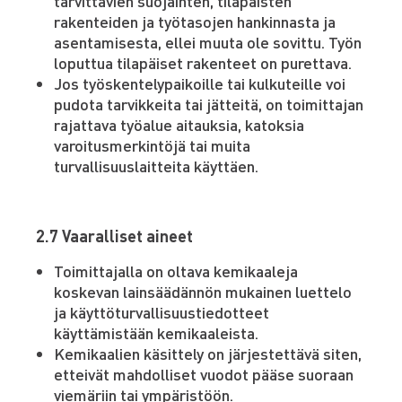
tarvittavien suojainten, tilapäisten
rakenteiden ja työtasojen hankinnasta ja
asentamisesta, ellei muuta ole sovittu. Työn
loputtua tilapäiset rakenteet on purettava.
Jos työskentelypaikoille tai kulkuteille voi
pudota tarvikkeita tai jätteitä, on toimittajan
rajattava työalue aitauksia, katoksia
varoitusmerkintöjä tai muita
turvallisuuslaitteita käyttäen.
2.7 Vaaralliset aineet
Toimittajalla on oltava kemikaaleja
koskevan lainsäädännön mukainen luettelo
ja käyttöturvallisuustiedotteet
käyttämistään kemikaaleista.
Kemikaalien käsittely on järjestettävä siten,
etteivät mahdolliset vuodot pääse suoraan
viemäriin tai ympäristöön.