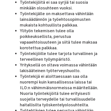
Työntekijöitä ei saa syrjiä tai suosia
minkään olosuhteen vuoksi.
Työntekijälle on maksettava vähintään
lainsäädännön ja työehtosopimusten
mukaista kohtuullista palkkaa.
Ylityön tekemisen tulee olla
poikkeuksellista, perustua
vapaaehtoisuuteen ja siitä tulee maksaa
korotettua palkkaa.
Työntekijöille tulee tarjota turvallinen ja
terveellinen työympäristö.
Yrityksellä on oltava voimassa vähintään
lakisääteinen työterveyshuolto.
Työntekijä ei aloittaessaan saa olla
nuorempi kuin kansallisessa laissa tai
ILO:n vähimmäisnormeissa määritellään.
Nuoria työntekijöitä tulee erityisesti
suojella terveydelle tai turvallisuudelle
haitallisilta työskentelyolosuhteilta.
Työtehtävien tulee perustua vähintään