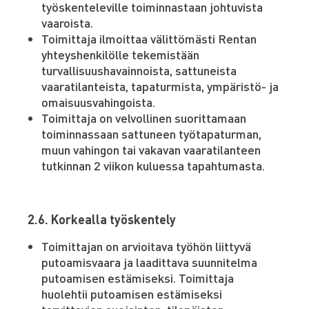
työskenteleville toiminnastaan johtuvista
vaaroista.
Toimittaja ilmoittaa välittömästi Rentan
yhteyshenkilölle tekemistään
turvallisuushavainnoista, sattuneista
vaaratilanteista, tapaturmista, ympäristö- ja
omaisuusvahingoista.
Toimittaja on velvollinen suorittamaan
toiminnassaan sattuneen työtapaturman,
muun vahingon tai vakavan vaaratilanteen
tutkinnan 2 viikon kuluessa tapahtumasta.
2.6. Korkealla työskentely
Toimittajan on arvioitava työhön liittyvä
putoamisvaara ja laadittava suunnitelma
putoamisen estämiseksi. Toimittaja
huolehtii putoamisen estämiseksi