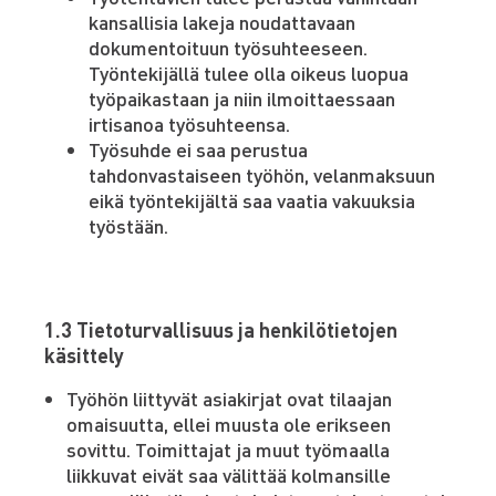
kansallisia lakeja noudattavaan
dokumentoituun työsuhteeseen.
Työntekijällä tulee olla oikeus luopua
työpaikastaan ja niin ilmoittaessaan
irtisanoa työsuhteensa.
Työsuhde ei saa perustua
tahdonvastaiseen työhön, velanmaksuun
eikä työntekijältä saa vaatia vakuuksia
työstään.
1.3 Tietoturvallisuus ja henkilötietojen
käsittely
Työhön liittyvät asiakirjat ovat tilaajan
omaisuutta, ellei muusta ole erikseen
sovittu. Toimittajat ja muut työmaalla
liikkuvat eivät saa välittää kolmansille