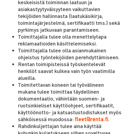
keskeisistä toiminnan laatuun ja
asiakastyytyväisyyteen vaikuttavien
tekijöiden hallinnasta (laatukäsikirja,
toimintajärjestelmä, sertifikaatti tms.) sekä
pyrkimys jatkuvaan parantamiseen.
Toimittajalla tulee olla menettelytapa
reklamaatioiden käsittelemiseksi.
Toimittajalla tulee olla asianmukainen
ohjeistus työntekijöiden perehdyttämiseen.
Rentan toimipisteissä työskentelevät
henkilöt saavat kulkea vain työn vaatimilla
alueilla.
Toimitettavan koneen tai työvälineen
mukana tulee toimittaa täydellinen
dokumentaatio, vähintään suomen- ja
ruotsinkieliset käyttöohjeet, sertifikaatit,
käyttöönotto- ja katsastustodistukset myös
sähköisessä muodossa:
fleet@renta.fi
.
Rahdinkuljettajan tulee aina käyttää
kuhunkin kuljetukseen siihen soveltuvaa