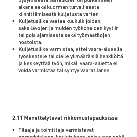
aikana sekä kuorman turvallisesta
kiinnittämisestä kuljetusta varten.
Kuljetusliike vastaa kuukulkijoiden,
saksilavojen ja muiden työkoneiden kyytiin
tai pois ajamisesta sekä työmaatilojen
nostoista.
Kuljetusliike varmistaa, ettei vaara-alueella
työskentele tai oleile ylimääräisiä henkilöitä
ja keskeyttää työn, mikäli vaara-aluetta ei
voida varmistaa tai syntyy vaaratilanne.
2.11 Menettelytavat rikkomustapauksissa
Tilaaja ja toimittaja varmistavat
perehdytyksen, koulutuksen, ohjauksen sekä