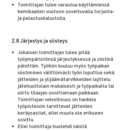
Toimittajan tulee varautua käyttämiensä
kemikaalien vuotoon soveltuvalla torjunta-
ja pelastuskalustolla.
2.8 Järjestys ja siisteys
Jokaisen toimittajan tulee pitää
työympäristönsä järjestyksessä ja siistinä
päivittäin. Työhön kuuluu myös työpaikan
siistiminen välittömästi työn loputtua sekä
jätteiden ja ylijäämätarvikkeiden lajittelu
jätehuoltolain mukaisesti ja työpaikalta tai
siirto tilaajan osoittamaan paikkaan.
Toimittajan velvollisuus on hankkia
työpisteisiin tarvittavat jätteiden
keräysastiat, ellei muuta ole erikseen
sovittu.
Ellei toimittaja huolehdi näistä