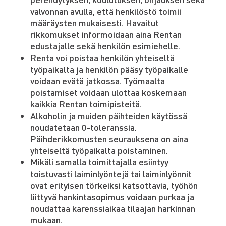
valvonnan avulla, että henkilöstö toimii
määräysten mukaisesti. Havaitut
rikkomukset informoidaan aina Rentan
edustajalle sekä henkilön esimiehelle.
Renta voi poistaa henkilön yhteiseltä
työpaikalta ja henkilön pääsy työpaikalle
voidaan evätä jatkossa. Työmaalta
poistamiset voidaan ulottaa koskemaan
kaikkia Rentan toimipisteitä.
Alkoholin ja muiden päihteiden käytössä
noudatetaan 0-toleranssia.
Päihderikkomusten seurauksena on aina
yhteiseltä työpaikalta poistaminen.
Mikäli samalla toimittajalla esiintyy
toistuvasti laiminlyöntejä tai laiminlyönnit
ovat erityisen törkeiksi katsottavia, työhön
liittyvä hankintasopimus voidaan purkaa ja
noudattaa karenssiaikaa tilaajan harkinnan
mukaan.