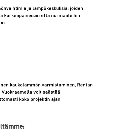
önvaihtimia ja lämpökeskuksia, joiden
ä korkeapaineisiin että normaaleihin
un.
ikainen kaukolämmön varmistaminen, Rentan
. Vuokraamalla voit säästää
ttomasti koko projektin ajan.
iltämme: