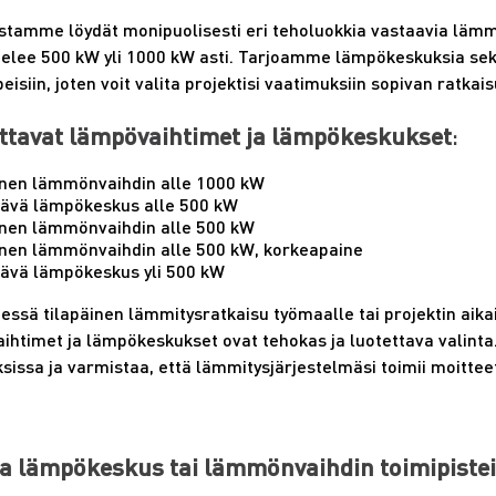
stamme löydät monipuolisesti eri teholuokkia vastaavia lämm
telee 500 kW yli 1000 kW asti. Tarjoamme lämpökeskuksia sek
eisiin, joten voit valita projektisi vaatimuksiin sopivan ratkais
ttavat lämpövaihtimet ja lämpökeskukset
:
inen lämmönvaihdin alle 1000 kW
ttävä lämpökeskus alle 500 kW
inen lämmönvaihdin alle 500 kW
inen lämmönvaihdin alle 500 kW, korkeapaine
ttävä lämpökeskus yli 500 kW
eessä tilapäinen lämmitysratkaisu työmaalle tai projektin a
htimet ja lämpökeskukset ovat tehokas ja luotettava valinta
sissa ja varmistaa, että lämmitysjärjestelmäsi toimii moittee
a lämpökeskus tai lämmönvaihdin toimipiste