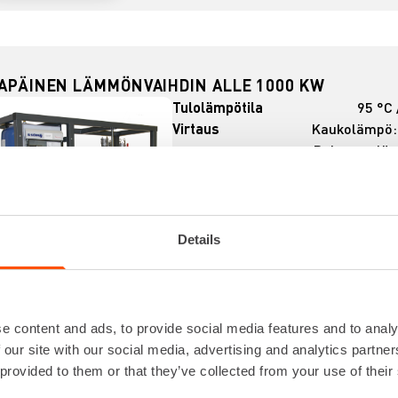
LAPÄINEN LÄMMÖNVAIHDIN ALLE 1000 KW
Tulolämpötila
95 °C 
Virtaus
Kaukolämpö: 
Rakennusläm
Korkeus
2000 mm / 2
Leveys
1760 mm / 1
Paino
Details
Lataa lisää
e content and ads, to provide social media features and to analy
 our site with our social media, advertising and analytics partn
 provided to them or that they’ve collected from your use of their
VUOKRAA