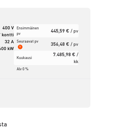
400 V
Ensimmäinen
445,59 €
/ pv
pv
' kontti
32 A
Seuraavat pv
356,48 €
/ pv
?
600 kW
7.485,98 €
/
Kuukausi
kk
Alv 0 %
sta