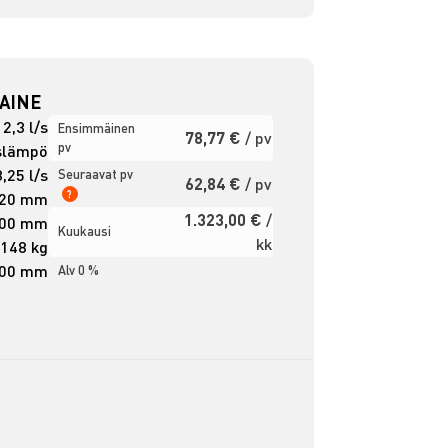
AINE
2,3 l/s
Ensimmäinen
78,77 €
/ pv
pv
slämpö
3,25 l/s
Seuraavat pv
62,84 €
/ pv
?
20 mm
1.323,00 €
/
00 mm
Kuukausi
kk
148 kg
00 mm
Alv 0 %