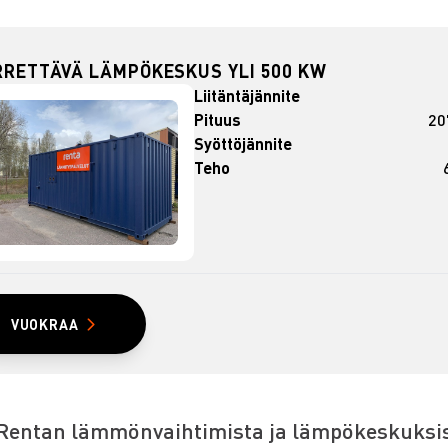
RRETTÄVÄ LÄMPÖKESKUS YLI 500 KW
Liitäntäjännite
Pituus
20
Syöttöjännite
Teho
VUOKRAA
 Rentan lämmönvaihtimista ja lämpökeskuksi