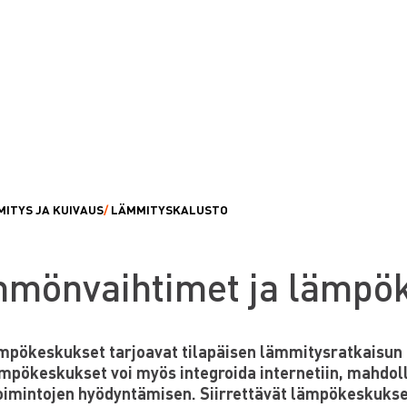
MITYS JA KUIVAUS
/
LÄMMITYSKALUSTO
mönvaihtimet ja lämpö
pökeskukset tarjoavat tilapäisen lämmitysratkaisun t
pökeskukset voi myös integroida internetiin, mahdoll
oimintojen hyödyntämisen. Siirrettävät lämpökeskukset 