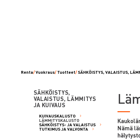
Renta
/
Vuokraus
/
Tuotteet
/
SÄHKÖISTYS, VALAISTUS, LÄM
SÄHKÖISTYS,
L
äm
VALAISTUS, LÄMMITYS
JA KUIVAUS
KUIVAUSKALUSTO
Kaukoläm
LÄMMITYSKALUSTO
SÄHKÖISTYS- JA VALAISTUS
Nämä läm
TUTKIMUS JA VALVONTA
hälytyst