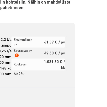
in kohteisiin. Näihin on mahdollista
apuhelimeen.
2,3 l/s
Ensimmäinen
61,87 €
/ pv
pv
slämpö
3,25 l/s
Seuraavat pv
49,50 €
/ pv
?
620 mm
1.039,50 €
/
600 mm
Kuukausi
kk
 148 kg
000 mm
Alv 0 %