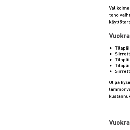
Valikoima
teho vaih
käyttötarp
Vuokra
Tilapä
Siirre
Tilapä
Tilapä
Siirre
Olipa kys
lämmönvai
kustannuk
Vuokra