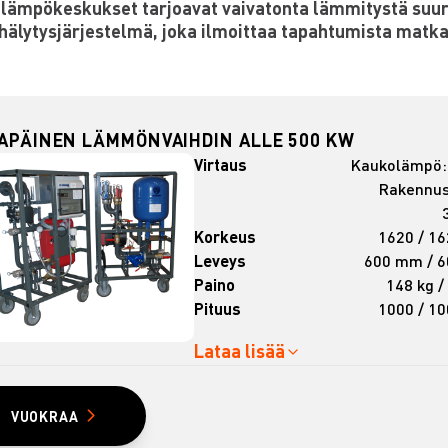
 lämpökeskukset tarjoavat vaivatonta lämmitystä suuri
hälytysjärjestelmä, joka ilmoittaa tapahtumista matk
LAPÄINEN LÄMMÖNVAIHDIN ALLE 500 KW
Virtaus
Kaukolämpö: 
Rakennu
Korkeus
1620 / 1
Leveys
600 mm / 
Paino
148 kg /
Pituus
1000 / 1
Lataa lisää
VUOKRAA