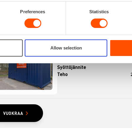
Preferences
Statistics
IRRETTÄVÄ LÄMPÖKESKUS ALLE 500 KW
Liitäntäjännite
400
Allow selection
Lisätiedot
Laitteisto s
10" teräsko
Syöttöjännite
Teho
VUOKRAA