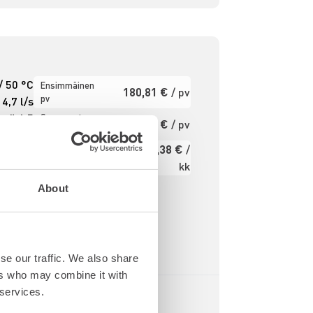
/ 50 °C
Ensimmäinen
180,81 €
/ pv
pv
4,7 l/s
pö 6,5
Seuraavat pv
144,82 €
/ pv
?
l/s
2.811,38 €
/
000 mm
Kuukausi
kk
760 mm
600 kg
Alv 0 %
About
se our traffic. We also share
ers who may combine it with
 services.