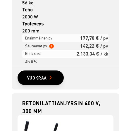
56 kg
Teho
2000 W
Työleveys
200 mm
177,78 €
/ pv
Ensimmäinen pv
142,22 €
/ pv
Seuraavat pv
?
2.133,34 €
/ kk
Kuukausi
Alv 0 %
VUOKRAA
BETONILATTIANJYRSIN 400 V,
300 MM