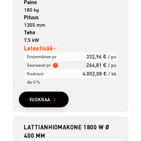
Paino
180 kg
Pituus
1355 mm
Teho
7,5 kW
Lataa lisää
332,96 €
/ pv
Ensimmäinen pv
266,81 €
/ pv
Seuraavat pv
?
4.002,08 €
/ kk
Kuukausi
Alv 0 %
VUOKRAA
LATTIANHIOMAKONE 1800 W Ø
400 MM