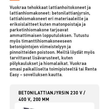
Vuokraa tehokkaat lattianhoitokoneet ja
lattianhiomakoneet: betonilattianjyrsin,
lattiahiomakoneet eri materiaaleille ja
erikoislaitteet kuten matonpoistaja ja
parketinhiomakone tarjoavat
ammattimaisen lopputuloksen. Tutustu
myös timanttihiomakoneeseen
betonipintojen viimeistelyyn ja
pinnoitteiden poistoon. Meiltä löydät myös
tarvittavat lisävarusteet, kuten
pölykaulukset ja hiomalaikat. Vuokraa
omasi paikalliselta toimipisteeltä tai Renta
Easy – sovelluksen kautta.
BETONILATTIANJYRSIN 230 V /
400 V, 200 MM