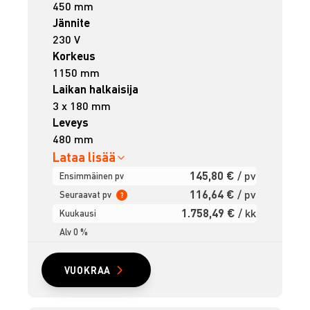
450 mm
Jännite
230 V
Korkeus
1150 mm
Laikan halkaisija
3 x 180 mm
Leveys
480 mm
Lataa lisää
145,80 €
/ pv
Ensimmäinen pv
116,64 €
/ pv
Seuraavat pv
?
1.758,49 €
/ kk
Kuukausi
Alv 0 %
VUOKRAA