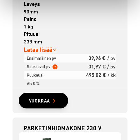
Leveys
90mm
Paino
1 kg
Pituus
338 mm
Lataa lisää
39,96 €
/ pv
Ensimmäinen pv
31,97 €
/ pv
Seuraavat pv
?
495,02 €
/ kk
Kuukausi
Alv 0 %
VUOKRAA
PARKETINHIOMAKONE 230 V