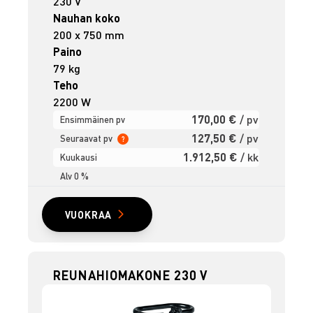
230 V
Nauhan koko
200 x 750 mm
Paino
79 kg
Teho
2200 W
170,00 €
/ pv
Ensimmäinen pv
127,50 €
/ pv
Seuraavat pv
?
1.912,50 €
/ kk
Kuukausi
Alv 0 %
VUOKRAA
REUNAHIOMAKONE 230 V