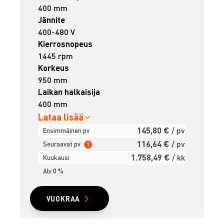
400 mm
Jännite
400-480 V
Kierrosnopeus
1445 rpm
Korkeus
950 mm
Laikan halkaisija
400 mm
Lataa lisää
145,80 €
/ pv
Ensimmäinen pv
116,64 €
/ pv
Seuraavat pv
?
1.758,49 €
/ kk
Kuukausi
Alv 0 %
VUOKRAA