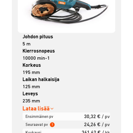
Johdon pituus
5 m
Kierrosnopeus
10000 min-1
Korkeus
195 mm
Laikan halkaisija
125 mm
Leveys
235 mm
Lataa lisää
30,32 €
/ pv
Ensimmäinen pv
24,26 €
/ pv
Seuraavat pv
?
361,62 €
/ kk
Kuukausi