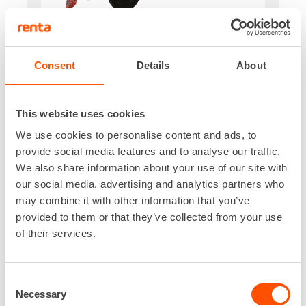
Jännite
230 V
Korkeus
Consent
Details
About
450 mm
Leveys
340 mm
This website uses cookies
Paino
We use cookies to personalise content and ads, to
59 kg
provide social media features and to analyse our traffic.
Pituus
We also share information about your use of our site with
450 mm
our social media, advertising and analytics partners who
Lataa lisää
may combine it with other information that you’ve
81,31 €
/ pv
Ensimmäinen pv
provided to them or that they’ve collected from your use
65,05 €
/ pv
Seuraavat pv
of their services.
?
975,71 €
/ kk
Kuukausi
Alv 0 %
Consent
Necessary
Selection