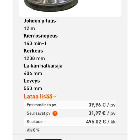
Johdon pituus
12 m
Kierrosnopeus
140 min-1
Korkeus
1200 mm
Laikan halkaisija
406 mm
Leveys
550 mm
Lataa lisää
39,96 €
/ pv
Ensimmäinen pv
31,97 €
/ pv
Seuraavat pv
?
495,02 €
/ kk
Kuukausi
Alv 0 %