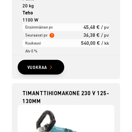
20 kg
Teho
1100 W
45,48 €
/ pv
Ensimmäinen pv
36,38 €
/ pv
Seuraavat pv
?
540,00 €
/ kk
Kuukausi
Alv 0 %
VUOKRAA
TIMANTTIHIOMAKONE 230 V 125-
130MM