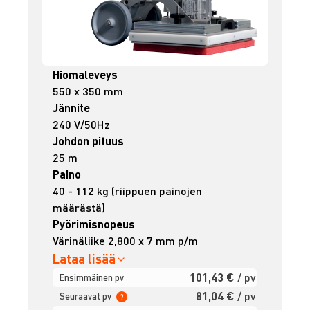
Hiomaleveys
550 x 350 mm
Jännite
240 V/50Hz
Johdon pituus
25 m
Paino
40 - 112 kg (riippuen painojen
määrästä)
Pyörimisnopeus
Värinäliike 2,800 x 7 mm p/m
Lataa lisää
101,43 €
/ pv
Ensimmäinen pv
81,04 €
/ pv
Seuraavat pv
?