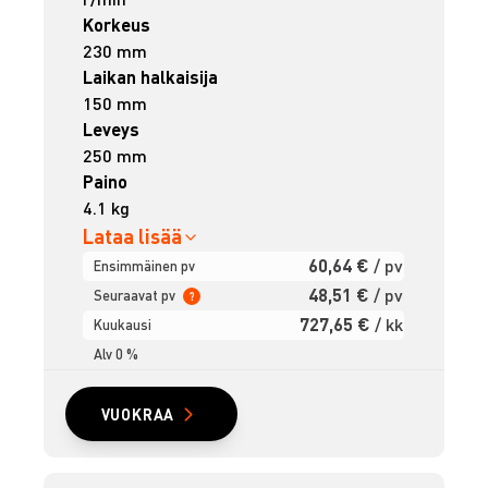
Korkeus
230 mm
Laikan halkaisija
150 mm
Leveys
250 mm
Paino
4.1 kg
Lataa lisää
60,64 €
/ pv
Ensimmäinen pv
48,51 €
/ pv
Seuraavat pv
?
727,65 €
/ kk
Kuukausi
Alv 0 %
VUOKRAA