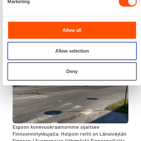
Löydät meidät osoitteesta
Marketing
Finnoonniitynkuja 3
Allow all
Allow selection
Deny
Espoon konevuokraamomme sijaitsee
Finnoonniitynkujalla. Helpoin reitti on Länsiväylän
Finnoon / Suomenojan liittymästä Finnoonsillalta