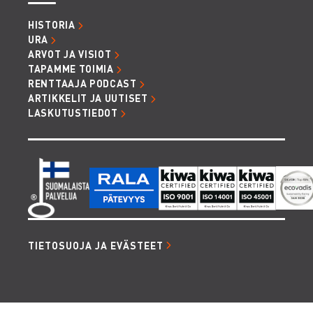
ja kuljetusvaunut, materiaalinostimet, taljat,
HISTORIA
ketjut ja vaijerinostimet, tunkit, roskakuilut,
URA
nostoastiat ja nostoapuvälineet
ARVOT JA VISIOT
TAPAMME TOIMIA
Maantiivistäjät ja
RENTTAAJA PODCAST
maanrakennuskoneet:
ARTIKKELIT JA UUTISET
LASKUTUSTIEDOT
Kurottajat, trukit ja pinkkarit
Kompressorit, paineilma- ja
louhintakalusto:
TIETOSUOJA JA EVÄSTEET
Sähköistys- ja valaistuskalusto:
Lämmityskalusto: