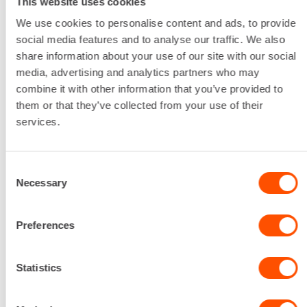
This website uses cookies
We use cookies to personalise content and ads, to provide
”Meille on tärkeää, että sinä voit keskittyä omaan
social media features and to analyse our traffic. We also
ydinosaamiseesi ja luottaa siihen että saat meiltä
share information about your use of our site with our social
oikeat koneet, oikeaan paikkaan, oikeaan aikaan.
Siksi korostamme paikallista palvelua ja
media, advertising and analytics partners who may
joustavuutta.
combine it with other information that you’ve provided to
them or that they’ve collected from your use of their
Kuuntelemme sinua tarkalla korvalla ja etsimme
services.
parhaan ratkaisun niin pieniin kuin suurempiin
tarpeisiin.
Consent
Voit olla meihin yhteydessä siten kuin sinulle
Necessary
parhaiten sopii; Renta Easy -sovelluksella,
Selection
puhelimitse, sähköpostilla tai tulla suoraan
käymään meillä toimipisteellä. Tervetuloa!”
Preferences
Statistics
Renta