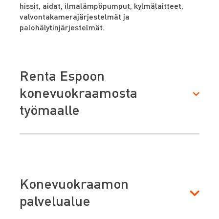
hissit, aidat, ilmalämpöpumput, kylmälaitteet,
valvontakamerajärjestelmät ja
palohälytinjärjestelmät.
Renta Espoon
konevuokraamosta
työmaalle
Henkilönostimet:
Konevuokraamon
palvelualue
Rakennuskoneet: