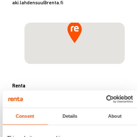
aki.lahdensuu@renta.fi
Renta
Renta on paikallinen ja
palveleva konevuokraamo
Consent
Details
About
Espoossa