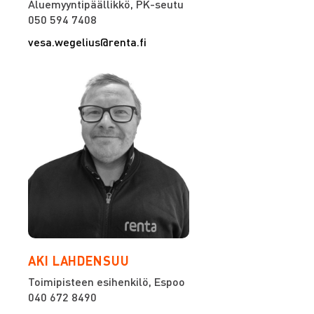
Aluemyyntipäällikkö, PK-seutu
050 594 7408
vesa.wegelius@renta.fi
AKI LAHDENSUU
Toimipisteen esihenkilö, Espoo
040 672 8490