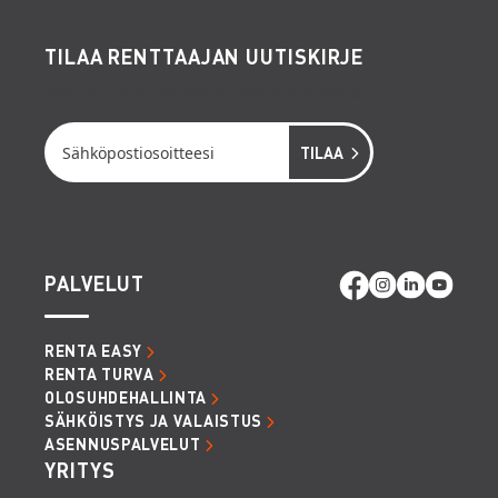
Naulaus- ja
kiinnityskalusto:
panosnaulaimet,
TILAA RENTTAAJAN UUTISKIRJE
paineilmanaulaimet, impulssinaulaimet,
viimeistelynaulaimet
Saat hupia ja hyötyä, vinkkejä ja visioita
Sahat, sirkkelit ja leikkurit:
sirkkelit,
upotussahat, laminaattileikkurit,
puukkosahat, kuviosahat, moottorisahat,
timanttileikkurit, moottorileikkurit,
asfalttileikkurit, tiilisahat, laattasahat,
peltileikkurit,
Hitsauslaitteet
Siivous ja pesukalusto:
teollisuus- ja
PALVELUT
vesi-imurit, puruimurit, keskuspölynimurit,
painepesurit, hinattavat kuumavesipesurit
Pölynhallintakalusto:
ilmanpuhdistaja,
RENTA EASY
alipaineistajat, paineentasaimet,
RENTA TURVA
OLOSUHDEHALLINTA
kohdepoistolaitteet
SÄHKÖISTYS JA VALAISTUS
Piha- ja puutarhakalusto:
jyrät, jyrsimet,
ASENNUSPALVELUT
lehtipuhaltimet, raivaussahat, oksasilppurit,
YRITYS
ruohonleikkurit, halkomakoneet.
Nosto ja siirtokalusto:
peräkärryt, kärryt