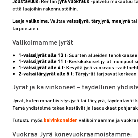
Joustavuus:
Rentan
jyrä vuokraus
-palvelu mukautuu tarp
että laajoihin rakennustöihin.
Laaja valikoima:
Valitse
valssijyrä
,
täryjyrä
,
maajyrä
tai
tarpeeseen.
Valikoimamme jyrät
1-valssijyrät alle 13 t
: Suurten alueiden tehokkaaseen
1-valssijyrät alle 11 t
: Keskikokoiset jyrät monipuolisi
1-valssijyrät alle 4 t
: Kevyitä jyrä vuokraus -vaihtoeh
2-valssitäryjyrät alle 5 t
: Täryjyrät tarjoavat korkean 
Jyrät ja kaivinkoneet – täydellinen yhdis
Jyrät, kuten maantiivistys jyrä tai täryjyrä, täydentäv
Tämä yhdistelmä takaa kestävät ja laadukkaat pohjarak
Tutustu myös
kaivinkoneiden
valikoimaamme ja vuokraa 
Vuokraa Jyrä konevuokraamoistamme: