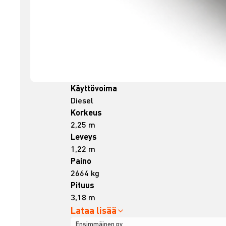
Käyttövoima
Diesel
Korkeus
2,25 m
Leveys
1,22 m
Paino
2664 kg
Pituus
3,18 m
Lataa lisää
Ensimmäinen pv