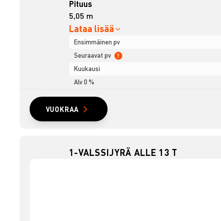
Pituus
5,05 m
Lataa lisää
Ensimmäinen pv
Seuraavat pv
?
Kuukausi
Alv 0 %
VUOKRAA
1-VALSSIJYRÄ ALLE 13 T