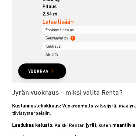
Pituus
2,54 m
Lataa lisää
Ensimmäinen pv
Seuraavat pv
?
Kuukausi
Alv 0 %
VUOKRAA
Jyrän vuokraus – miksi valita Renta?
Kustannustehokkuus:
Vuokraamalla
valssijyrä
,
maajyr
tiivistystarpeisiin.
Laadukas kalusto:
Kaikki Rentan
jyrät
, kuten
maantiivis