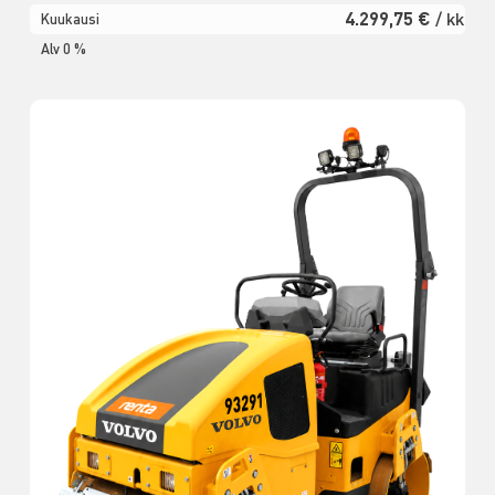
4.299,75 €
/ kk
Kuukausi
Alv 0 %