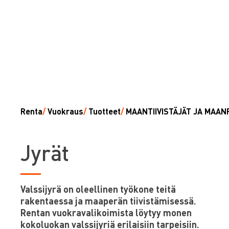
Renta
/
Vuokraus
/
Tuotteet
/
MAANTIIVISTÄJÄT JA MAA
J
yrät
Valssijyrä on oleellinen työkone teitä
rakentaessa ja maaperän tiivistämisessä.
Rentan vuokravalikoimista löytyy monen
kokoluokan valssijyriä erilaisiin tarpeisiin.