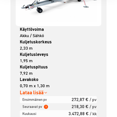
Käyttövoima
Akku / Sähkö
Kuljetuskorkeus
2,33 m
Kuljetusleveys
1,95 m
Kuljetuspituus
7,92 m
Lavakoko
0,70 m x 1,30 m
Lataa lisää
272,87 €
/ pv
Ensimmäinen pv
218,30 €
/ pv
Seuraavat pv
?
3.472,88 €
/ kk
Kuukausi