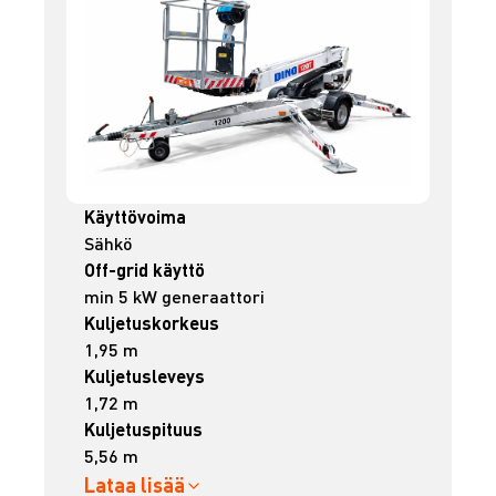
Käyttövoima
Sähkö
Off-grid käyttö
min 5 kW generaattori
Kuljetuskorkeus
1,95 m
Kuljetusleveys
1,72 m
Kuljetuspituus
5,56 m
Lataa lisää