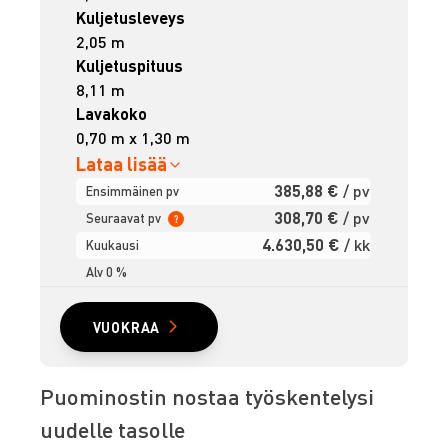
Kuljetusleveys
2,05 m
Kuljetuspituus
8,11 m
Lavakoko
0,70 m x 1,30 m
Lataa lisää
385,88 €
/ pv
Ensimmäinen pv
308,70 €
/ pv
Seuraavat pv
?
4.630,50 €
/ kk
Kuukausi
Alv 0 %
VUOKRAA
Puominostin nostaa työskentelysi
uudelle tasolle