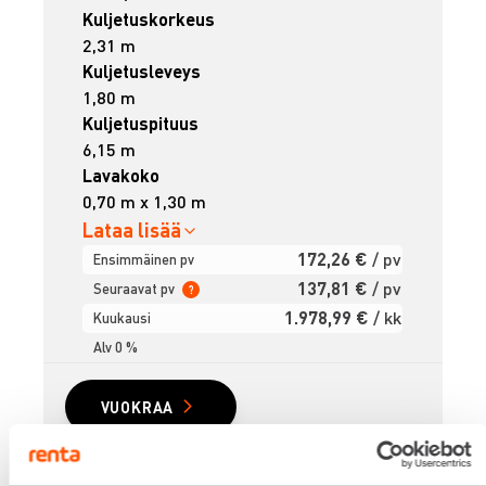
Kuljetuskorkeus
2,31 m
Kuljetusleveys
1,80 m
Kuljetuspituus
6,15 m
Lavakoko
0,70 m x 1,30 m
Lataa lisää
172,26 €
/ pv
Ensimmäinen pv
137,81 €
/ pv
Seuraavat pv
?
1.978,99 €
/ kk
Kuukausi
Alv 0 %
VUOKRAA