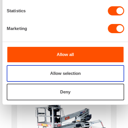
0,70 m x 1,30 m
Lataa lisää
Statistics
220,50 €
/ pv
Ensimmäinen pv
176,40 €
/ pv
Seuraavat pv
?
Marketing
2.640,49 €
/ kk
Kuukausi
Alv 0 %
Allow all
VUOKRAA
Allow selection
HINATTAVA PUOMINOSTIN,
LAVAKORKEUS 19-22 M
Deny