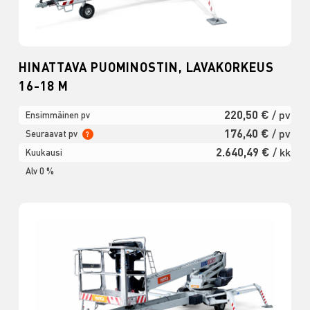
HINATTAVA PUOMINOSTIN, LAVAKORKEUS
16-18 M
220,50 €
/ pv
Ensimmäinen pv
176,40 €
/ pv
Seuraavat pv
?
2.640,49 €
/ kk
Kuukausi
Alv 0 %