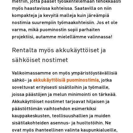
metriin, jotta pääset työskentelemään tehokkaasti
myös haastavissa kohteissa. Saatavilla on niin
kompakteja ja kevyitä malleja kuin järeämpiä
nostimia suurempiin työmaakohteisiin. Jos et ole
varma, mikä puominostin sopii parhaiten
projektiisi, autamme mielellämme valinnassa!
Rentalta myös akkukäyttöiset ja
sähköiset nostimet
Valikoimassamme on myös ympäristöystävällisiä
sähkö- ja
akkukäyttöisiä puominostimia
, jotka
soveltuvat erityisesti sisätiloihin ja työmaille,
joissa päästöjen ja melun minimointi on tärkeää.
Akkukäyttöiset nostimet tarjoavat hiljaisen ja
päästöttömän vaihtoehdon esimerkiksi
kauppakeskusten, teollisuushallien ja muiden
sisätilakohteiden asennus- ja huoltotöihin. Ne
ovat myös ihanteellinen valinta kaupunkialueille,