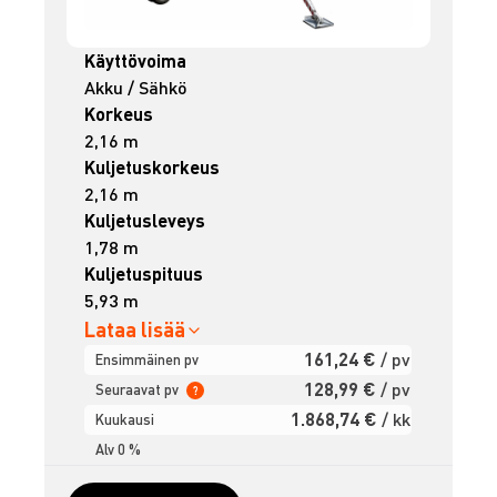
Käyttövoima
Akku / Sähkö
Korkeus
2,16 m
Kuljetuskorkeus
2,16 m
Kuljetusleveys
1,78 m
Kuljetuspituus
5,93 m
Lataa lisää
161,24 €
/ pv
Ensimmäinen pv
128,99 €
/ pv
Seuraavat pv
?
1.868,74 €
/ kk
Kuukausi
Alv 0 %