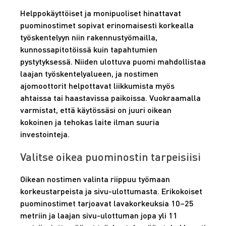
Helppokäyttöiset ja monipuoliset hinattavat
puominostimet sopivat erinomaisesti korkealla
työskentelyyn niin rakennustyömailla,
kunnossapitotöissä kuin tapahtumien
pystytyksessä. Niiden ulottuva puomi mahdollistaa
laajan työskentelyalueen, ja nostimen
ajomoottorit helpottavat liikkumista myös
ahtaissa tai haastavissa paikoissa. Vuokraamalla
varmistat, että käytössäsi on juuri oikean
kokoinen ja tehokas laite ilman suuria
investointeja.
Valitse oikea puominostin tarpeisiisi
Oikean nostimen valinta riippuu työmaan
korkeustarpeista ja sivu-ulottumasta. Erikokoiset
puominostimet tarjoavat lavakorkeuksia 10–25
metriin ja laajan sivu-ulottuman jopa yli 11