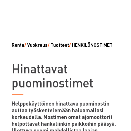
Renta
/
Vuokraus
/
Tuotteet
/
HENKILÖNOSTIMET
H
inattavat
puominostimet
Helppokäyttöinen hinattava puominostin
auttaa työskentelemään haluamallasi
korkeudella. Nostimen omat ajomoottorit
helpottavat hankaliinkin paikkoihin pääsyä.
Ulottuva puomi mahdollistaa laajan