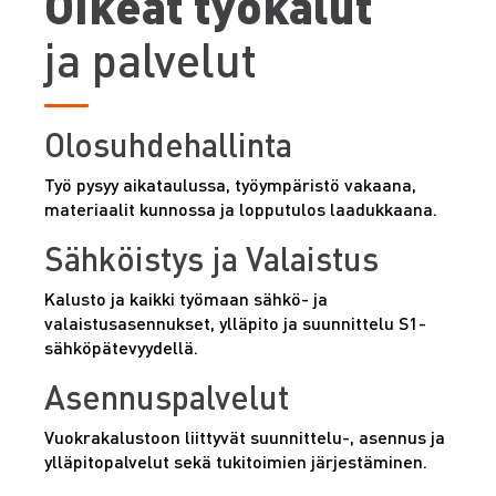
Oikeat työkalut
ja palvelut
Olosuhdehallinta
Työ pysyy aikataulussa, työympäristö vakaana,
materiaalit kunnossa ja lopputulos laadukkaana.
Sähköistys ja Valaistus
Kalusto ja kaikki työmaan sähkö- ja
valaistusasennukset, ylläpito ja suunnittelu S1-
sähköpätevyydellä.
Asennuspalvelut
Vuokrakalustoon liittyvät suunnittelu-, asennus ja
ylläpitopalvelut sekä tukitoimien järjestäminen.