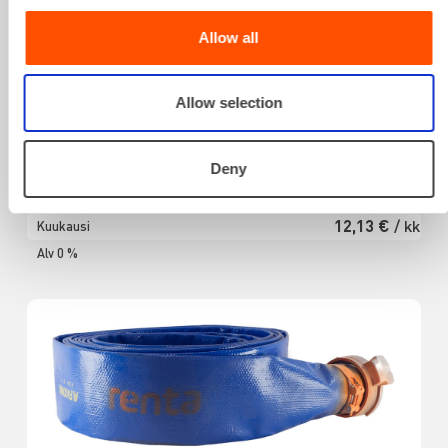
Allow all
Allow selection
VESILETKU 100 MM / M
Deny
0,69 €
/ pv
Ensimmäinen pv
0,49 €
/ pv
Seuraavat pv
?
12,13 €
/ kk
Kuukausi
Alv 0 %