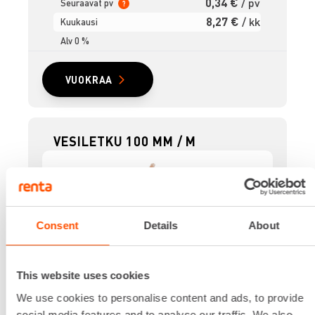
0,34 €
/ pv
Seuraavat pv
?
8,27 €
/ kk
Kuukausi
Alv 0 %
VUOKRAA
VESILETKU 100 MM / M
Consent
Details
About
Lisätiedot
This website uses cookies
Hinta per metri.
We use cookies to personalise content and ads, to provide
0,69 €
/ pv
Ensimmäinen pv
social media features and to analyse our traffic. We also