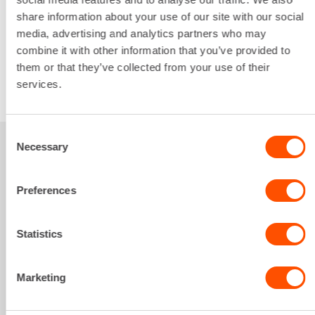
0,49 €
/ pv
Seuraavat pv
?
share information about your use of our site with our social
12,13 €
/ kk
Kuukausi
media, advertising and analytics partners who may
Alv 0 %
combine it with other information that you’ve provided to
them or that they’ve collected from your use of their
services.
VUOKRAA
Consent
Necessary
Selection
Sinua saattaisi
kiinnostaa myös
Preferences
Statistics
Marketing