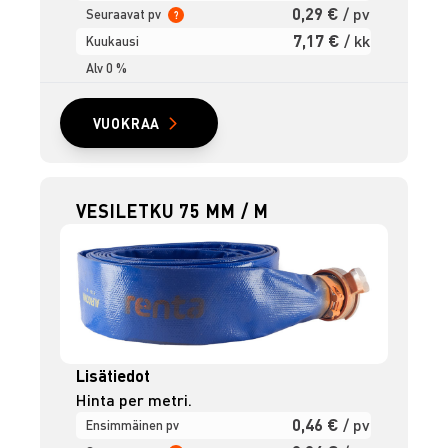
0,29 €
/ pv
Seuraavat pv
?
7,17 €
/ kk
Kuukausi
Alv 0 %
VUOKRAA
VESILETKU 75 MM / M
Lisätiedot
Hinta per metri.
0,46 €
/ pv
Ensimmäinen pv