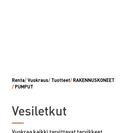
Renta
/
Vuokraus
/
Tuotteet
/
RAKENNUSKONEET
/
PUMPUT
V
esiletkut
Vuokraa kaikki tarvittavat tarvikkeet,