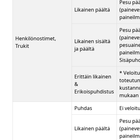
Pesu pää
Likainen päältä
(paineves
paineilm
Pesu pää
(paineves
Henkilönostimet,
Likainen sisältä
pesuaine
Trukit
ja päältä
paineilm
Sisäpuhd
* Veloit
Erittäin likainen
toteutu
&
kustann
Erikoispuhdistus
mukaan
Puhdas
Ei veloit
Pesu pää
Likainen päältä
(paineves
paineilm