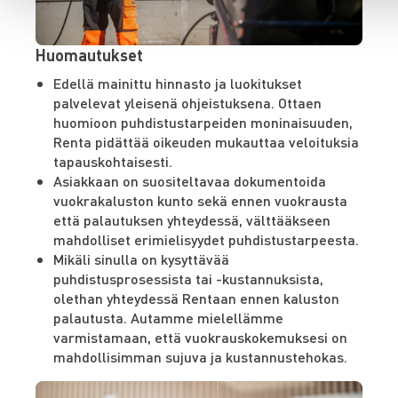
Huomautukset
Edellä mainittu hinnasto ja luokitukset
palvelevat yleisenä ohjeistuksena. Ottaen
huomioon puhdistustarpeiden moninaisuuden,
Renta pidättää oikeuden mukauttaa veloituksia
tapauskohtaisesti.
Asiakkaan on suositeltavaa dokumentoida
vuokrakaluston kunto sekä ennen vuokrausta
että palautuksen yhteydessä, välttääkseen
mahdolliset erimielisyydet puhdistustarpeesta.
Mikäli sinulla on kysyttävää
puhdistusprosessista tai -kustannuksista,
olethan yhteydessä Rentaan ennen kaluston
palautusta. Autamme mielellämme
varmistamaan, että vuokrauskokemuksesi on
mahdollisimman sujuva ja kustannustehokas.