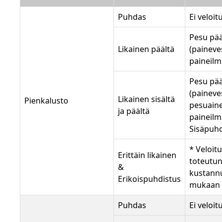
Puhdas
Ei veloit
Pesu pää
Likainen päältä
(paineves
paineilm
Pesu pää
(paineves
Likainen sisältä
Pienkalusto
pesuaine
ja päältä
paineilm
Sisäpuhd
* Veloit
Erittäin likainen
toteutu
&
kustann
Erikoispuhdistus
mukaan
Puhdas
Ei veloit