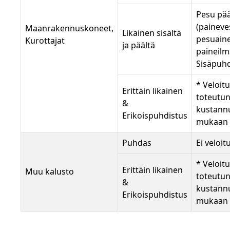
Pesu pää
(paineves
Maanrakennuskoneet,
Likainen sisältä
pesuaine
Kurottajat
ja päältä
paineilm
Sisäpuhd
* Veloit
Erittäin likainen
toteutu
&
kustann
Erikoispuhdistus
mukaan
Puhdas
Ei veloit
* Veloit
Erittäin likainen
Muu kalusto
toteutu
&
kustann
Erikoispuhdistus
mukaan