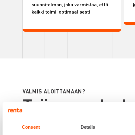
suunnitelman, joka varmistaa, että
k
kaikki toimii optimaalisesti
VALMIS ALOITTAMAAN?
Työmaapalve
ovat valmiita
Consent
Details