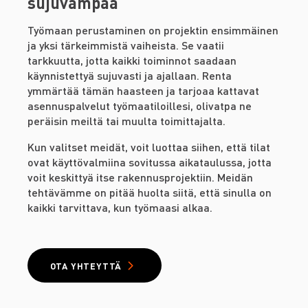
sujuvampaa
Työmaan perustaminen on projektin ensimmäinen
ja yksi tärkeimmistä vaiheista. Se vaatii
tarkkuutta, jotta kaikki toiminnot saadaan
käynnistettyä sujuvasti ja ajallaan. Renta
ymmärtää tämän haasteen ja tarjoaa kattavat
asennuspalvelut työmaatiloillesi, olivatpa ne
peräisin meiltä tai muulta toimittajalta.
Kun valitset meidät, voit luottaa siihen, että tilat
ovat käyttövalmiina sovitussa aikataulussa, jotta
voit keskittyä itse rakennusprojektiin. Meidän
tehtävämme on pitää huolta siitä, että sinulla on
kaikki tarvittava, kun työmaasi alkaa.
OTA YHTEYTTÄ