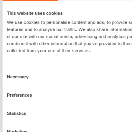
vastaamaan
kaikkiin tarpeis
This website uses cookies
We use cookies to personalise content and ads, to provide s
features and to analyse our traffic. We also share informatio
Ota ensimmäinen askel sujuvampaan
of our site with our social media, advertising and analytics 
työmaaelämään ja pyydä tarjous jo tänään.
combine it with other information that you’ve provided to them
collected from your use of their services.
OTA YHTEYTTÄ
Consent
Necessary
Selection
Preferences
Statistics
Marketing