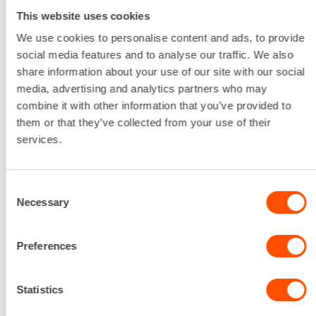
This website uses cookies
We use cookies to personalise content and ads, to provide
social media features and to analyse our traffic. We also
share information about your use of our site with our social
media, advertising and analytics partners who may
combine it with other information that you’ve provided to
them or that they’ve collected from your use of their
services.
Consent
Lisätiedot
Necessary
Selection
Kynsiliitin 100 mm vesiletkuun.
1,24 €
/ pv
Ensimmäinen pv
0,88 €
/ pv
Preferences
Seuraavat pv
?
22,05 €
/ kk
Kuukausi
Alv 0 %
Statistics