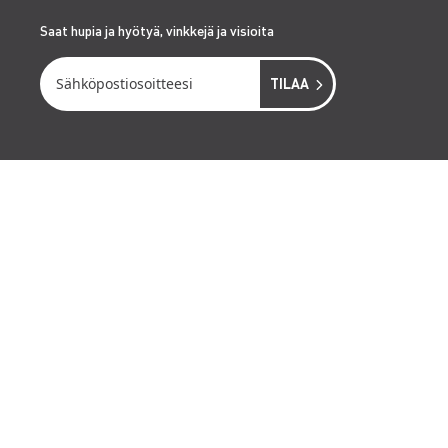
Saat hupia ja hyötyä, vinkkejä ja visioita
PALVELUT
RENTA EASY
RENTA TURVA
OLOSUHDEHALLINTA
SÄHKÖISTYS JA VALAISTUS
ASENNUSPALVELUT
YRITYS
HISTORIA