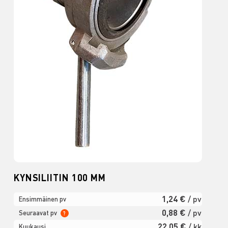
KYNSILIITIN 100 MM
1,24 €
/ pv
Ensimmäinen pv
0,88 €
/ pv
Seuraavat pv
?
22,05 €
/ kk
Kuukausi