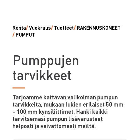
Renta
/
Vuokraus
/
Tuotteet
/
RAKENNUSKONEET
/
PUMPUT
P
umppujen
tarvikkeet
Tarjoamme kattavan valikoiman pumpun
tarvikkeita, mukaan lukien erilaiset 50 mm
– 100 mm kynsiliittimet. Hanki kaikki
tarvitsemasi pumpun lisävarusteet
helposti ja vaivattomasti meiltä.