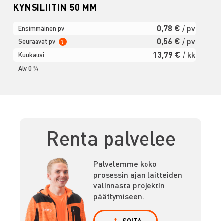
KYNSILIITIN 50 MM
0,78 €
/ pv
Ensimmäinen pv
0,56 €
/ pv
Seuraavat pv
?
13,79 €
/ kk
Kuukausi
Alv 0 %
Renta palvelee
Palvelemme koko
prosessin ajan laitteiden
valinnasta projektin
päättymiseen.
SOITA