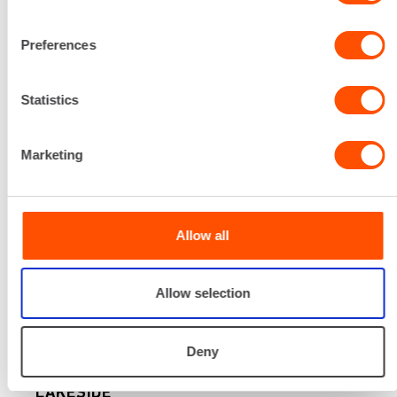
Preferences
Statistics
Marketing
Allow all
Allow selection
20.03.2026
“KUINKA MUUTEN VARMISTUMME
Deny
LAADUSTA?” – TOION OY & TAHKO
LAKESIDE