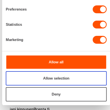
0400 887 018
Preferences
sebastian.hummarkoski@renta.fi
Statistics
Marketing
Allow all
Allow selection
JANI KINNUNEN
Deny
Telinetyönjohtaja, PKS
040 771 0337
jani.kinnunen@renta.fi