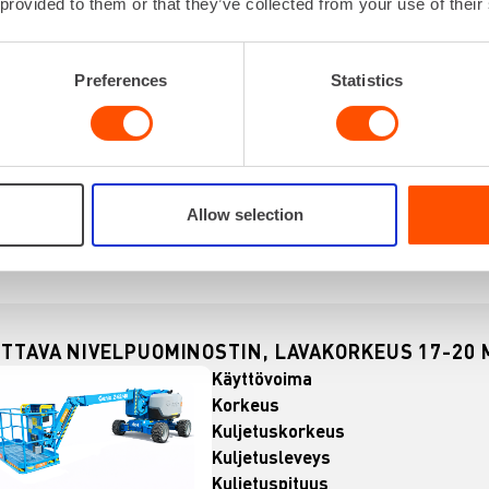
Korkeus
 provided to them or that they’ve collected from your use of their
Kuljetuskorkeus
Kuljetusleveys
Preferences
Statistics
Kuljetuspituus
Lataa lisää
VUOKRAA
Allow selection
TTAVA NIVELPUOMINOSTIN, LAVAKORKEUS 17-20 M
Käyttövoima
Korkeus
Kuljetuskorkeus
Kuljetusleveys
Kuljetuspituus