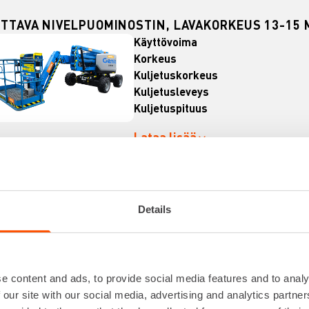
TTAVA NIVELPUOMINOSTIN, LAVAKORKEUS 13-15 M
Käyttövoima
Korkeus
Kuljetuskorkeus
Kuljetusleveys
Kuljetuspituus
Lataa lisää
VUOKRAA
Details
TTAVA NIVELPUOMINOSTIN, LAVAKORKEUS 15-17 M
e content and ads, to provide social media features and to analy
Käyttövoima
 our site with our social media, advertising and analytics partn