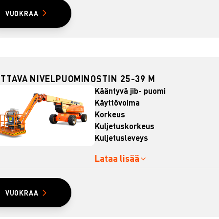
VUOKRAA
ETTAVA NIVELPUOMINOSTIN 25-39 M
Kääntyvä jib- puomi
Käyttövoima
Korkeus
Kuljetuskorkeus
Kuljetusleveys
Lataa lisää
VUOKRAA