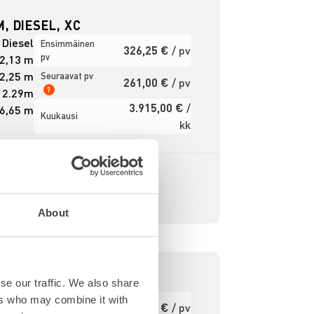
, DIESEL, XC
Diesel
Ensimmäinen
326,25 €
/ pv
pv
2,13 m
2,25 m
Seuraavat pv
261,00 €
/ pv
?
2.29m
3.915,00 €
/
6,65 m
Kuukausi
kk
Alv 0 %
About
, DIESEL
se our traffic. We also share
Diesel
ers who may combine it with
Ensimmäinen
330,75 €
/ pv