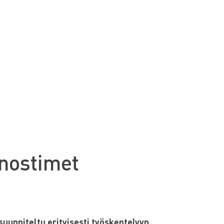
inostimet
suunniteltu erityisesti työskentelyyn