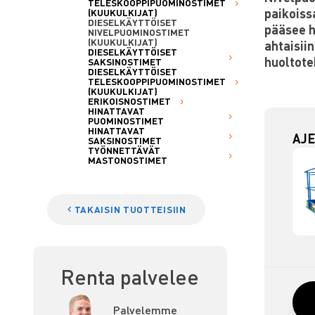
TELESKOOPPIPUOMINOSTIMET
paikoiss
(KUUKULKIJAT)
DIESELKÄYTTÖISET
pääsee h
NIVELPUOMINOSTIMET
(KUUKULKIJAT)
ahtaisii
DIESELKÄYTTÖISET
huoltote
SAKSINOSTIMET
DIESELKÄYTTÖISET
TELESKOOPPIPUOMINOSTIMET
(KUUKULKIJAT)
ERIKOISNOSTIMET
HINATTAVAT
PUOMINOSTIMET
HINATTAVAT
AJE
SAKSINOSTIMET
TYÖNNETTÄVÄT
MASTONOSTIMET
TAKAISIN TUOTTEISIIN
Renta palvelee
Palvelemme