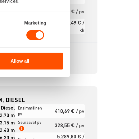
pv
2,27 m
 services.
2,27 m
Seuraavat pv
264,60 €
/ pv
?
2,35 m
3.963,49 €
/
Marketing
7,77 m
Kuukausi
kk
Alv 0 %
Allow all
, DIESEL
Diesel
Ensimmäinen
410,69 €
/ pv
pv
2,70 m
3,15 m
Seuraavat pv
328,55 €
/ pv
?
2,40 m
5.289,80 €
/
6,30 m