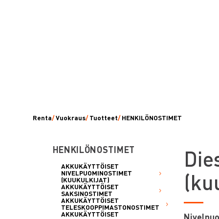
Renta
/
Vuokraus
/
Tuotteet
/
HENKILÖNOSTIMET
HENKILÖNOSTIMET
D
ie
AKKUKÄYTTÖISET
(ku
NIVELPUOMINOSTIMET
(KUUKULKIJAT)
AKKUKÄYTTÖISET
SAKSINOSTIMET
AKKUKÄYTTÖISET
TELESKOOPPIMASTONOSTIMET
AKKUKÄYTTÖISET
Nivelpuo