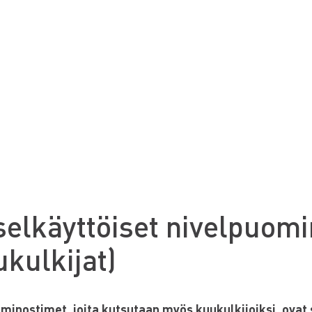
selkäyttöiset nivelpuom
ukulkijat)
minostimet, joita kutsutaan myös kuukulkijoiksi, ovat 