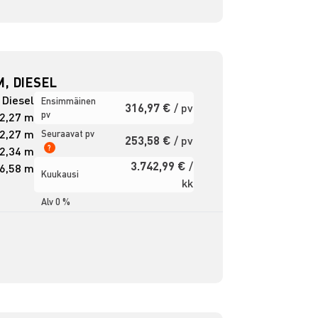
, DIESEL
Diesel
Ensimmäinen
316,97 €
/ pv
pv
2,27 m
2,27 m
Seuraavat pv
253,58 €
/ pv
?
2,34 m
3.742,99 €
/
6,58 m
Kuukausi
kk
Alv 0 %