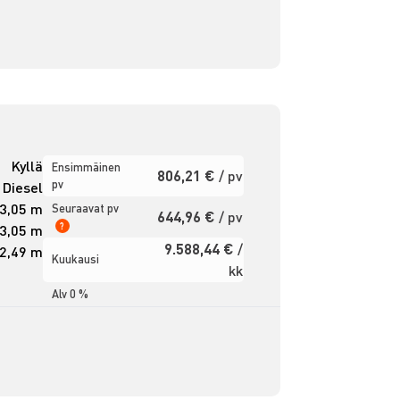
Kyllä
Ensimmäinen
806,21 €
/ pv
pv
Diesel
3,05 m
Seuraavat pv
644,96 €
/ pv
?
3,05 m
9.588,44 €
/
2,49 m
Kuukausi
kk
Alv 0 %