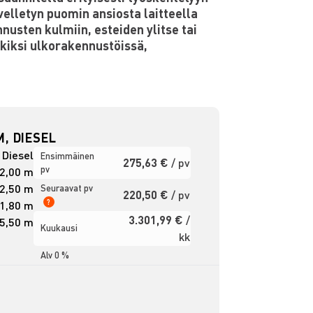
velletyn puomin ansiosta laitteella
nusten kulmiin, esteiden ylitse tai
kiksi ulkorakennustöissä,
, DIESEL
Diesel
Ensimmäinen
275,63 €
/ pv
pv
2,00 m
2,50 m
Seuraavat pv
220,50 €
/ pv
?
1,80 m
3.301,99 €
/
5,50 m
Kuukausi
kk
Alv 0 %