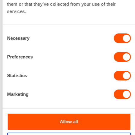
them or that they’ve collected from your use of their
services.
Consent
Necessary
Selection
Preferences
Lisätiedot
Paineilmalla toimiva tavaranostin.
Statistics
Nostokorkeus
5600 mm
Nostokyky
Marketing
113 kg
Paino
36 kg
Allow all
48,24 €
/ pv
Ensimmäinen pv
38,59 €
/ pv
Seuraavat pv
?