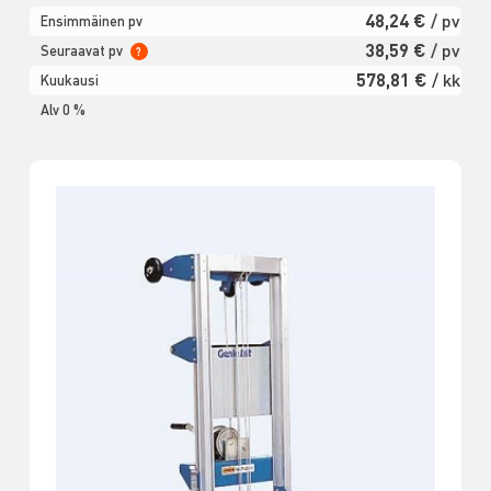
48,24 €
/ pv
Ensimmäinen pv
38,59 €
/ pv
Seuraavat pv
?
578,81 €
/ kk
Kuukausi
Alv 0 %