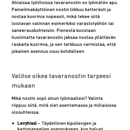
Ahtaissa työtiloissa tavaranostin on lyömätön apu.
Paineilmakäyttöinen nostin liikkuu ketterästi ja
nostaa kuormia nopeasti, mikä tekee siitä
loistavan valinnan esimerkiksi varastotyöhön tai
saneerauskohteisiin. Pienestä koostaan
huolimatta tavaranostin jaksaa nostaa yllättävän
raskaita kuormia, ja sen tarkkuus varmistaa, että
jokainen asennus osuu kohdalleen.
Valitse oikea tavaranostin tarpeesi
mukaan
Mikä nostin sopii sinun työmaallesi? Valinta
riippuu siitä, mitä olet asentamassa ja millaisissa
olosuhteissa.
Levyhissi
– Täydellinen kipsilevyjen ja
kattopaneelien asennukseen, kun haluat