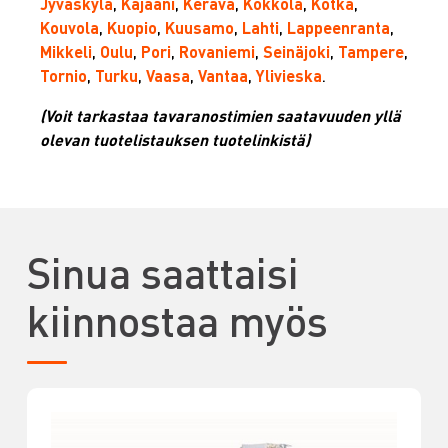
Jyväskylä
,
Kajaani
,
Kerava
,
Kokkola
,
Kotka
,
Kouvola
,
Kuopio
,
Kuusamo
,
Lahti
,
Lappeenranta
,
Mikkeli
,
Oulu
,
Pori
,
Rovaniemi
,
Seinäjoki
,
Tampere
,
Tornio
,
Turku
,
Vaasa
,
Vantaa
,
Ylivieska
.
(Voit tarkastaa tavaranostimien saatavuuden yllä
olevan tuotelistauksen tuotelinkistä)
Sinua saattaisi
kiinnostaa myös