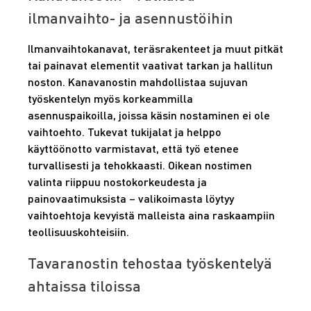
ilmanvaihto- ja asennustöihin
Ilmanvaihtokanavat, teräsrakenteet ja muut pitkät
tai painavat elementit vaativat tarkan ja hallitun
noston. Kanavanostin mahdollistaa sujuvan
työskentelyn myös korkeammilla
asennuspaikoilla, joissa käsin nostaminen ei ole
vaihtoehto. Tukevat tukijalat ja helppo
käyttöönotto varmistavat, että työ etenee
turvallisesti ja tehokkaasti. Oikean nostimen
valinta riippuu nostokorkeudesta ja
painovaatimuksista – valikoimasta löytyy
vaihtoehtoja kevyistä malleista aina raskaampiin
teollisuuskohteisiin.
Tavaranostin tehostaa työskentelyä
ahtaissa tiloissa