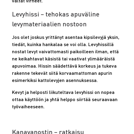
vältät virheet.
Levyhissi – tehokas apuväline
levymateriaalien nostoon
Jos olet joskus yrittänyt asentaa kipsilevyjä yksin,
tiedät, kuinka hankalaa se voi olla. Levyhissillä
nostat levyt vaivattomasti paikoilleen ilman, että
ne keikahtavat käsistä tai vaativat ylimääräistä
apuvoimaa. Hissin säädettävä korkeus ja tukeva
rakenne tekevät siitä korvaamattoman apurin
esimerkiksi kattolevyjen asennuksessa.
Kevyt ja helposti liikuteltava levyhissi on nopea
ottaa käyttöön ja yhtä helppo siirtää seuraavaan
työvaiheeseen.
Kanavanostin – ratkaisu