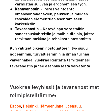
varmistaa sujuvan ja ergonomisen työn.
Kanavanostin
– Paras vaihtoehto
ilmanvaihtokanavien, palkkien ja muiden
raskaiden elementtien asentamiseen
korkeuksiin.
Tavaranostin
– Kätevä apu varastoihin,
saneerauskohteisiin ja muihin tiloihin, joissa
tarvitaan tarkkaa ja tehokasta nostamista.
Kun valitset oikean nostolaitteen, työ sujuu
nopeammin, turvallisemmin ja ilman turhaa
vaivannäköä. Vuokraa Rentalta tarvitsemasi
tavaranostin ja tee asennuksesta vaivatonta!
Vuokraa levyhissit ja tavaranostimet
toimipisteiltämme:
Espoo
,
Helsinki
,
Hämeenlinna
,
Joensuu
,