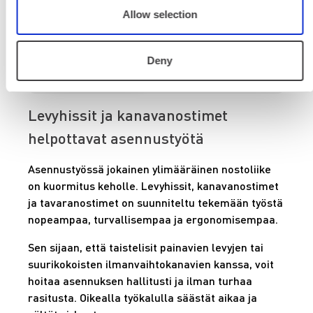
578,81 €
/ kk
Kuukausi
Allow selection
Alv 0 %
Deny
VUOKRAA
Levyhissit ja kanavanostimet
helpottavat asennustyötä
Asennustyössä jokainen ylimääräinen nostoliike
on kuormitus keholle. Levyhissit, kanavanostimet
ja tavaranostimet on suunniteltu tekemään työstä
nopeampaa, turvallisempaa ja ergonomisempaa.
Sen sijaan, että taistelisit painavien levyjen tai
suurikokoisten ilmanvaihtokanavien kanssa, voit
hoitaa asennuksen hallitusti ja ilman turhaa
rasitusta. Oikealla työkalulla säästät aikaa ja