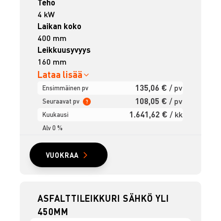
Teho
4 kW
Laikan koko
400 mm
Leikkuusyvyys
160 mm
Lataa lisää
135,06 €
/ pv
Ensimmäinen pv
108,05 €
/ pv
Seuraavat pv
?
1.641,62 €
/ kk
Kuukausi
Alv 0 %
VUOKRAA
ASFALTTILEIKKURI SÄHKÖ YLI
450MM