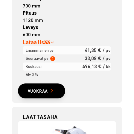
700 mm
Pituus
1120 mm
Leveys
600 mm
Lataa lisää
41,35 €
/ pv
Ensimmäinen pv
33,08 €
/ pv
Seuraavat pv
?
496,13 €
/ kk
Kuukausi
Alv 0 %
VUOKRAA
LAATTASAHA