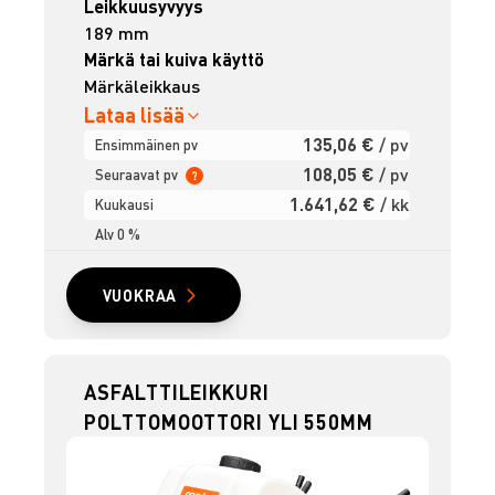
Leikkuusyvyys
189 mm
Märkä tai kuiva käyttö
Märkäleikkaus
Lataa lisää
135,06 €
/ pv
Ensimmäinen pv
108,05 €
/ pv
Seuraavat pv
?
1.641,62 €
/ kk
Kuukausi
Alv 0 %
VUOKRAA
ASFALTTILEIKKURI
POLTTOMOOTTORI YLI 550MM