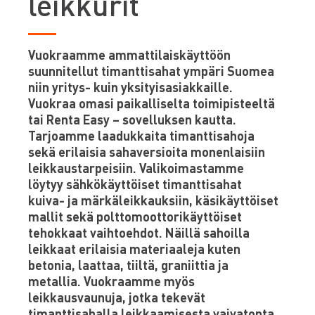
leikkurit
Vuokraamme ammattilaiskäyttöön
suunnitellut timanttisahat ympäri Suomea
niin yritys- kuin yksityisasiakkaille.
Vuokraa omasi paikalliselta toimipisteeltä
tai Renta Easy – sovelluksen kautta.
Tarjoamme laadukkaita timanttisahoja
sekä erilaisia sahaversioita monenlaisiin
leikkaustarpeisiin. Valikoimastamme
löytyy sähkökäyttöiset timanttisahat
kuiva- ja märkäleikkauksiin, käsikäyttöiset
mallit sekä polttomoottorikäyttöiset
tehokkaat vaihtoehdot. Näillä sahoilla
leikkaat erilaisia materiaaleja kuten
betonia, laattaa, tiiltä, graniittia ja
metallia. Vuokraamme myös
leikkausvaunuja, jotka tekevät
timanttisahalla leikkaamisesta vaivatonta.