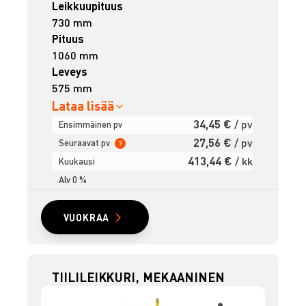
Leikkuupituus
730 mm
Pituus
1060 mm
Leveys
575 mm
Lataa lisää
34,45 €
/ pv
Ensimmäinen pv
27,56 €
/ pv
Seuraavat pv
?
413,44 €
/ kk
Kuukausi
Alv 0 %
VUOKRAA
TIILILEIKKURI, MEKAANINEN