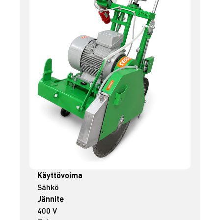
Käyttövoima
Sähkö
Jännite
400 V