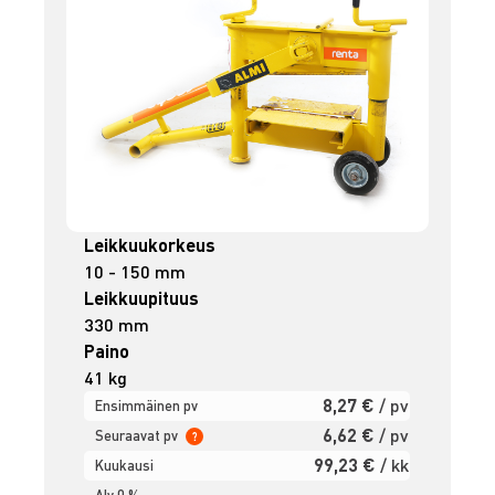
Leikkuukorkeus
10 - 150 mm
Leikkuupituus
330 mm
Paino
41 kg
8,27 €
/ pv
Ensimmäinen pv
6,62 €
/ pv
Seuraavat pv
?
99,23 €
/ kk
Kuukausi
Alv 0 %