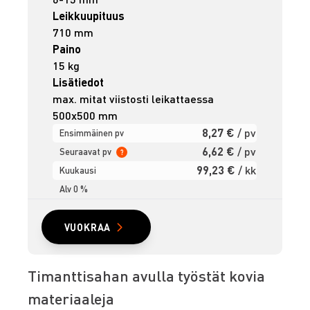
Leikkuupituus
710 mm
Paino
15 kg
Lisätiedot
max. mitat viistosti leikattaessa
500x500 mm
8,27 €
/ pv
Ensimmäinen pv
6,62 €
/ pv
Seuraavat pv
?
99,23 €
/ kk
Kuukausi
Alv 0 %
VUOKRAA
Timanttisahan avulla työstät kovia
materiaaleja