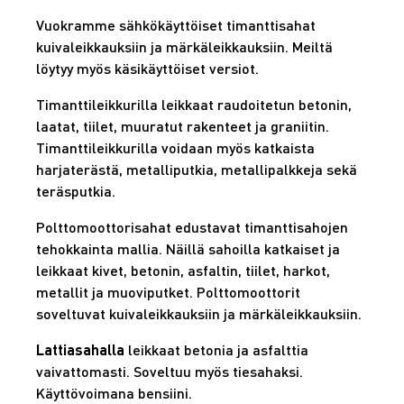
Vuokramme sähkökäyttöiset timanttisahat
kuivaleikkauksiin ja märkäleikkauksiin. Meiltä
löytyy myös käsikäyttöiset versiot.
Timanttileikkurilla leikkaat raudoitetun betonin,
laatat, tiilet, muuratut rakenteet ja graniitin.
Timanttileikkurilla voidaan myös katkaista
harjaterästä, metalliputkia, metallipalkkeja sekä
teräsputkia.
Polttomoottorisahat edustavat timanttisahojen
tehokkainta mallia. Näillä sahoilla katkaiset ja
leikkaat kivet, betonin, asfaltin, tiilet, harkot,
metallit ja muoviputket. Polttomoottorit
soveltuvat kuivaleikkauksiin ja märkäleikkauksiin.
Lattiasahalla
leikkaat betonia ja asfalttia
vaivattomasti. Soveltuu myös tiesahaksi.
Käyttövoimana bensiini.