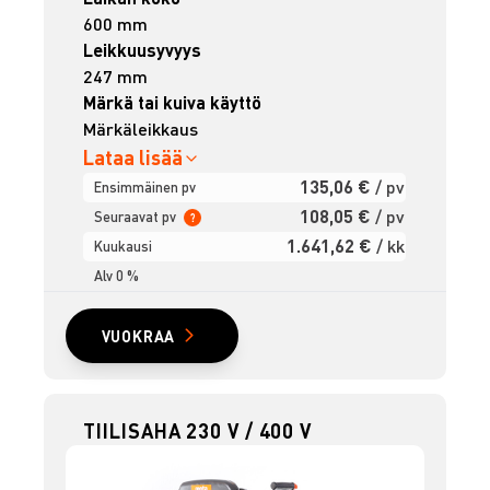
600 mm
Leikkuusyvyys
247 mm
Märkä tai kuiva käyttö
Märkäleikkaus
Lataa lisää
135,06 €
/ pv
Ensimmäinen pv
108,05 €
/ pv
Seuraavat pv
?
1.641,62 €
/ kk
Kuukausi
Alv 0 %
VUOKRAA
TIILISAHA 230 V / 400 V