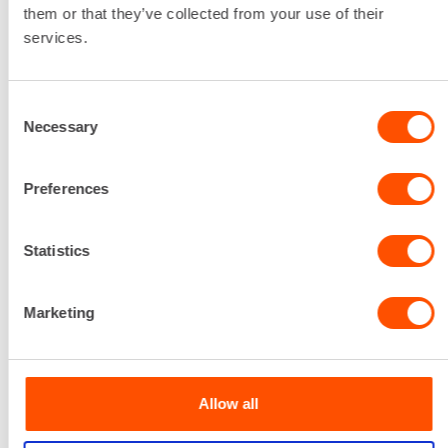
Laikan koko
them or that they’ve collected from your use of their
800 mm
services.
Leikkuusyvyys
340 mm
Consent
Lataa lisää
Necessary
Selection
135,06 €
/ pv
Ensimmäinen pv
108,05 €
/ pv
Seuraavat pv
?
Preferences
1.641,62 €
/ kk
Kuukausi
Alv 0 %
Statistics
VUOKRAA
Marketing
ASFALTTILEIKKURI
POLTTOMOOTTORI ALLE 550MM
Allow all