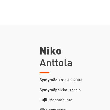
Niko
Anttola
Syntymäaika:
13.2.2003
Syntymäpaikka:
Tornio
Lajit:
Maastohiihto
Niko somessa: