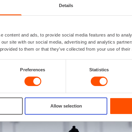
Details
ivät ole Nikolle vielä kaikki kaikessa. Nuoren hiihtäjän tavoit
altainen lajissa vaadittavien ominaisuuksien kehittäminen ja 
en.
 pärjätäkseen pitää pystyä laittamaan itsensä ahtaalle. Kovaa
e content and ads, to provide social media features and to analy
ta pahaa oloa täytyy pystyä sietämään. Niko tuumii, että kyky 
 our site with our social media, advertising and analytics partn
nen vahvuuksiinsa kilpailijana.
 provided to them or that they’ve collected from your use of their
tamattomuutta ja sisua kysytään myös harjoittelussa. Hiihto 
istä luonnetta. Tulokset ovat vuosien harjoittelun ja kovan ty
Preferences
Statistics
tyä ja riittävästi kärsivällisyyttä.
nuori hiihtolupaus kovista treenimääristä ja fyysisestä rääkis
än nauttiakin, kun tätä hommaa tekee niin paljon. Ei sitä oike
, Niko myöntää.
Allow selection