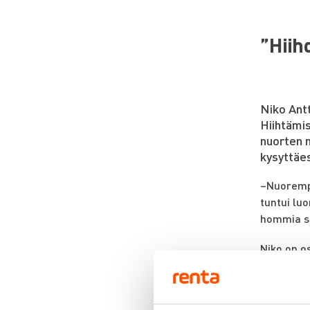
”Hiih
Niko Antt
Hiihtämis
nuorten m
kysyttäe
–Nuorempa
tuntui lu
hommia se
Niko on o
Tammikuus
perinteis