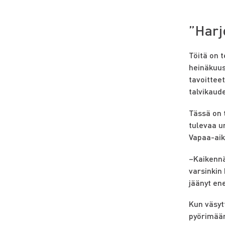
”Harj
Töitä on 
heinäkuus
tavoitteet
talvikaud
Tässä on 
tulevaa ur
Vapaa-aika
–Kaikennäk
varsinkin
jäänyt en
Kun väsyt
pyörimään