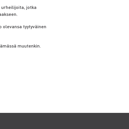
urheilijoita, jotka
taakseen.
oo olevansa tyytyväinen
 elämässä muutenkin.