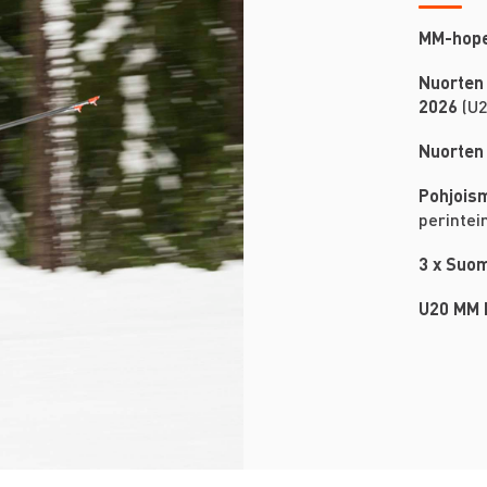
MM-hop
Nuorten
2026
(U2
Nuorten
Pohjois
perintei
3 x Suo
U20 MM 