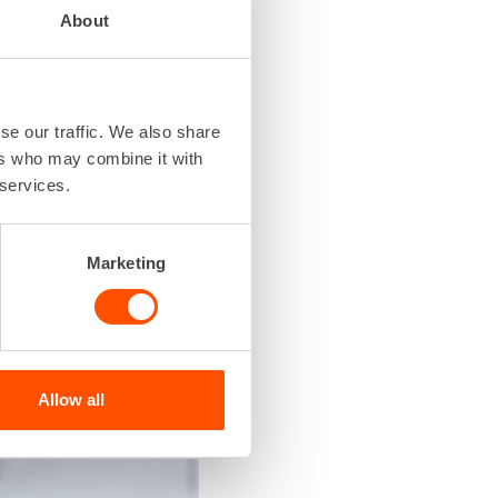
About
teena on
sitä kautta oman tason
 rasitusta ja
se our traffic. We also share
olla antamatta periksi
ers who may combine it with
 services.
vaatii Nikon mukaan
ön takana. Pitää olla
Marketing
tä?
– Kyllähän niistä on
in muuten pysty
Allow all