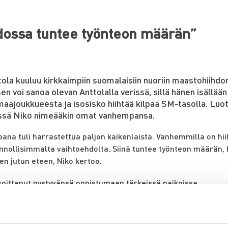
dossa tuntee työnteon määrän”
ola kuuluu kirkkaimpiin suomalaisiin nuoriin maastohiihdon
en voi sanoa olevan Anttolalla verissä, sillä hänen isällään
aajoukkueesta ja isosisko hiihtää kilpaa SM-tasolla. Luo
ssä Niko nimeääkin omat vanhempansa.
na tuli harrastettua paljon kaikenlaista. Vanhemmilla on hiih
onnollisimmalta vaihtoehdolta. Siinä tuntee työnteon määrän
n jutun eteen, Niko kertoo.
soittanut pystyvänsä onnistumaan tärkeissä paikoissa.
sa 2020 Falunissa kaulaan ripustettin pohjoismaiden mesta
en kultamitali. Helmikuussa 2021 Niko hiihti U20 viestijoukku