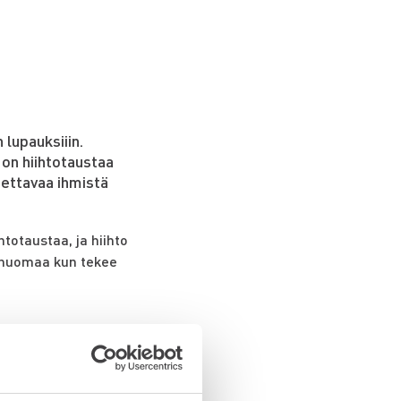
 lupauksiiin.
 on hiihtotaustaa
tettavaa ihmistä
totaustaa, ja hiihto
, huomaa kun tekee
ruuskisojen 10 km
eessa 4×5 km hopeaa.