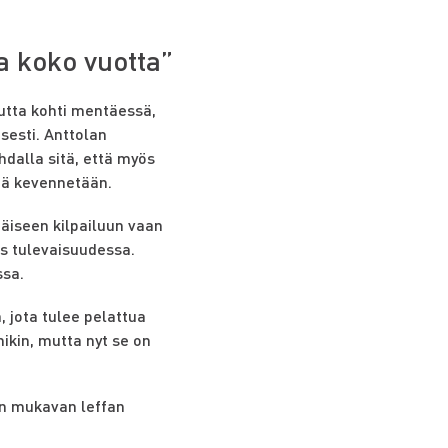
a koko vuotta”
autta kohti mentäessä,
sesti. Anttolan
hdalla sitä, että myös
ää kevennetään.
täiseen kilpailuun vaan
kus tulevaisuudessa.
ssa.
, jota tulee pelattua
ikin, mutta nyt se on
kun mukavan leffan