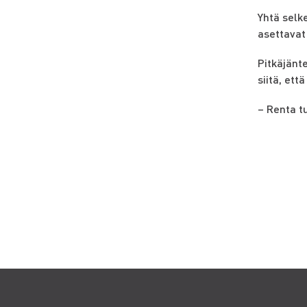
Yhtä selke
asettavat
Pitkäjänt
siitä, et
– Renta t