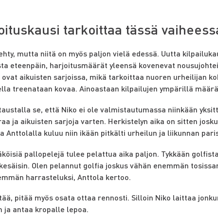
oituskausi tarkoittaa tässä vaiheess
tehty, mutta niitä on myös paljon vielä edessä. Uutta kilpailuk
ta eteenpäin, harjoitusmäärät yleensä kovenevat nousujohtei
 ovat aikuisten sarjoissa, mikä tarkoittaa nuoren urheilijan ko
ella treenataan kovaa. Ainoastaan kilpailujen ympärillä määr
taustalla se, että Niko ei ole valmistautumassa niinkään yksit
aa ja aikuisten sarjoja varten. Herkistelyn aika on sitten jos
 Anttolalla kuluu niin ikään pitkälti urheilun ja liikunnan pari
öisiä pallopelejä tulee pelattua aika paljon. Tykkään golfista
 kesäisin. Olen pelannut golfia joskus vähän enemmän tosissan
emmän harrasteluksi, Anttola kertoo.
tää, pitää myös osata ottaa rennosti. Silloin Niko laittaa jon
 ja antaa kropalle lepoa.