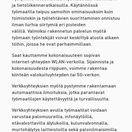
ja tietoliikenneratkaisuilla. Käytännössä
työmaatila taipuu samoihin ominaisuuksiin kuin
toimistokin ja työtehtävien suorittaminen onnistuu
ilman turhia siirtymiä eri pisteiden
välillä. Valmiiksi rakennetun palvelun myötä
työmaan työntekijät voivat keskittyä alusta alkaen
töihin, joissa he ovat parhaimmillaan.
Saat kauttamme kokonaisuuteen sopivan
internet-yhteyden WLAN-verkolla. Sijainnista ja
kokonaisuudesta riippuen, voimme rakentaa
kiinteän valokuituyhteyden tai 5G-verkon.
Verkkoyhteyksien myötä pystymme rakentamaan
automaattisia ilmoituksia, jotka parantavat
työmaatilojen käytettävyyttä ja turvallisuutta.
Verkkoyhteyksien avulla työmaatilat voidaan
varustaa palomuureilla, infonäytöillä,
etävalvottavilla älylukoilla, kulunvalvonnalla,
murtohälytys laitteistoilla sekä palonilmaisimilla.