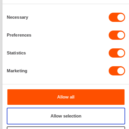
Toimivat työmaatilat tarvitsevat säännöllisesti
Consent
erilaisia asianmukaisia huoltopalveluja.
Necessary
Selection
Haluamme pitää huolta, että asiakkaalla on
toimivat ja turvalliset olosuhteet työntekoon.
Preferences
Tilojen kalusteratkaisut ovat joustavia ja niitä
voidaan tarvittaessa muuttaa työmaan
edetessä. Työmaan edetessä asiakkaan tarpeet
Statistics
voivat muuttua, jolloin tiloja voidaan muokata
sopivammiksi pelkillä kalustemuutoksilla.
Marketing
Allow all
Allow selection