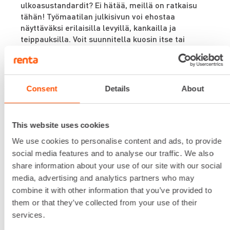
ulkoasustandardit? Ei hätää, meillä on ratkaisu
tähän! Työmaatilan julkisivun voi ehostaa
näyttäväksi erilaisilla levyillä, kankailla ja
teippauksilla. Voit suunnitella kuosin itse tai
pyytää meiltä tarjouksen.
Työmaatilojamme on hyödynnetty mm. museoina,
kahviloina, ravintoloina sekä testausasemina.
Consent
Details
About
This website uses cookies
We use cookies to personalise content and ads, to provide
social media features and to analyse our traffic. We also
share information about your use of our site with our social
media, advertising and analytics partners who may
combine it with other information that you’ve provided to
them or that they’ve collected from your use of their
services.
HUOLTOPALVELUT