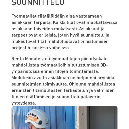
SUUNNITTELU
Työmaatilat räätälöidään aina vastaamaan
asiakkaan tarpeita. Kaikki tilat ovat muokattavissa
asiakkaan toiveiden mukaisesti. Asiakkaat ja
tarpeet ovat erilaisia, joten hyvä suunnittelu ja
mukautuvat tilat mahdollistavat onnistumisen
projektin kaikissa vaiheissa.
Renta Modules, eli työmaatilojen piirtotyökalu
mahdollistaa työmaatiloihin tutustumisen 3D-
ympäristössä ennen tilojen toimittamista.
Modulesin avulla asiakkaan on helpompi arvioida
suunnitelmien toimivuutta. Ohjelma mahdollistaa
erilaisten tilamuutosten tarkastelun ja valmiiden
tilojen esittämisen jo suunnittelupalaverin
yhteydessä.