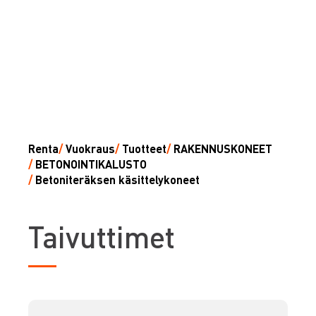
Renta
/
Vuokraus
/
Tuotteet
/
RAKENNUSKONEET
/
BETONOINTIKALUSTO
/
Betoniteräksen käsittelykoneet
T
aivuttimet