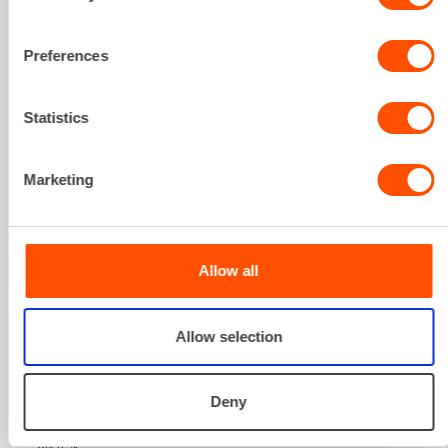
Sinua saattaisi
kiinnostaa myös
Preferences
Statistics
Marketing
Allow all
HAKASTAIVUTIN
Allow selection
8,27 €
/ pv
Ensimmäinen pv
6,62 €
/ pv
Seuraavat pv
?
Deny
97,02 €
/ kk
Kuukausi
Alv 0 %