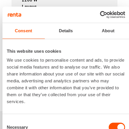
Leveys
0.76 m
Max. Taivutus
650 N/mm2 34, 850 N/mm2 30
Consent
Details
About
Paino
380 kg
Lataa lisää
This website uses cookies
67,53 €
/ pv
Ensimmäinen pv
We use cookies to personalise content and ads, to provide
54,02 €
/ pv
Seuraavat pv
?
social media features and to analyse our traffic. We also
810,34 €
/ kk
Kuukausi
share information about your use of our site with our social
Alv 0 %
media, advertising and analytics partners who may
combine it with other information that you’ve provided to
them or that they’ve collected from your use of their
VUOKRAA
services.
Consent
Necessary
Selection