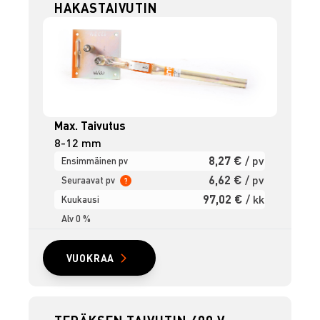
HAKASTAIVUTIN
Max. Taivutus
8-12 mm
8,27 €
/ pv
Ensimmäinen pv
6,62 €
/ pv
Seuraavat pv
?
97,02 €
/ kk
Kuukausi
Alv 0 %
VUOKRAA