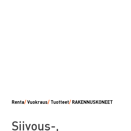
Renta
/
Vuokraus
/
Tuotteet
/
RAKENNUSKONEET
S
iivous-,