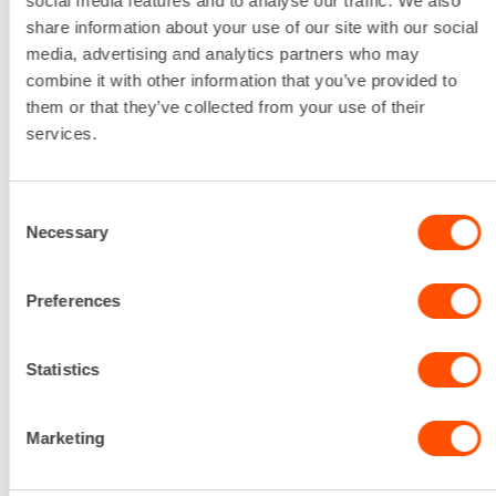
social media features and to analyse our traffic. We also
Renta palvelee
share information about your use of our site with our social
media, advertising and analytics partners who may
combine it with other information that you’ve provided to
Palvelemme koko
them or that they’ve collected from your use of their
prosessin ajan laitteiden
services.
valinnasta projektin
päättymiseen.
Consent
SOITA
Necessary
Selection
Preferences
Statistics
Marketing