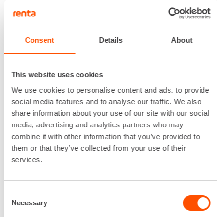
Jännite
1010 W
Massan maksimimäärä
40 l
Consent
Details
About
Paino
6.8 kg
16,54 €
/ pv
Ensimmäinen pv
This website uses cookies
13,23 €
/ pv
Seuraavat pv
?
We use cookies to personalise content and ads, to provide
208,37 €
/ kk
Kuukausi
social media features and to analyse our traffic. We also
Alv 0 %
share information about your use of our site with our social
media, advertising and analytics partners who may
combine it with other information that you’ve provided to
VUOKRAA
them or that they’ve collected from your use of their
services.
Betonisekoittimen vuokraus on
helppoa
Consent
Necessary
Selection
Betonisekoittimen vuokraamisesta on monia