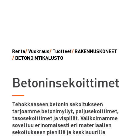
Renta
/
Vuokraus
/
Tuotteet
/
RAKENNUSKONEET
/
BETONOINTIKALUSTO
B
etoninsekoittimet
Tehokkaaseen betonin sekoitukseen
tarjoamme betonimyllyt, paljusekoittimet,
tasosekoittimet ja vispilät. Valikoimamme
soveltuu erinomaisesti eri materiaalien
sekoitukseen pienillä ja keskisuurilla