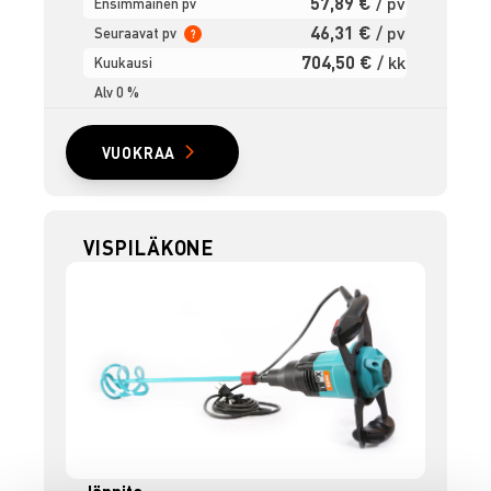
57,89 €
/ pv
Ensimmäinen pv
46,31 €
/ pv
Seuraavat pv
?
704,50 €
/ kk
Kuukausi
Alv 0 %
VUOKRAA
VISPILÄKONE