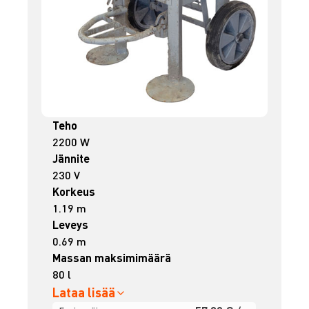
Teho
2200 W
Jännite
230 V
Korkeus
1.19 m
Leveys
0.69 m
Massan maksimimäärä
80 l
Lataa lisää