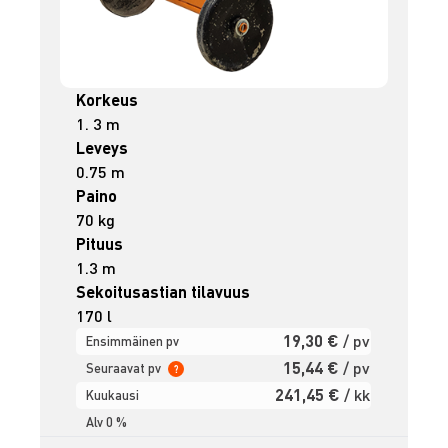
Korkeus
1. 3 m
Leveys
0.75 m
Paino
70 kg
Pituus
1.3 m
Sekoitusastian tilavuus
170 l
19,30 €
/ pv
Ensimmäinen pv
15,44 €
/ pv
Seuraavat pv
?
241,45 €
/ kk
Kuukausi
Alv 0 %