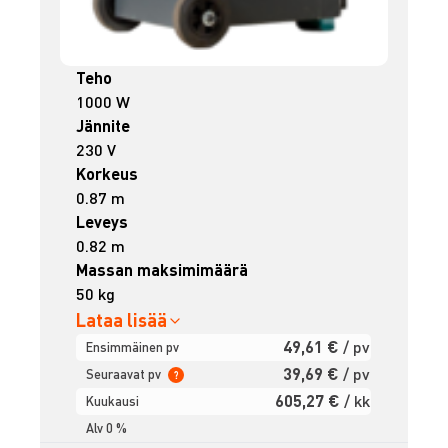
Teho
1000 W
Jännite
230 V
Korkeus
0.87 m
Leveys
0.82 m
Massan maksimimäärä
50 kg
Lataa lisää
49,61 €
/ pv
Ensimmäinen pv
39,69 €
/ pv
Seuraavat pv
?
605,27 €
/ kk
Kuukausi
Alv 0 %