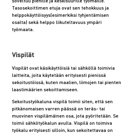
soveltuu pienille ja keskisuurille työmaille.
Tasosekoittimen etuja ovat sen tehokkuus ja
helppokäyttöisyys(esimerkiksi tyhjentämisen
osalta) sekä helppo liikuteltavuus ympäri
työmaata.
Vispilät
Vispilät ovat käsikäyttöisiä tai sähköllä toimivia
laitteita, joita käytetään erityisesti pienissä
sekoitustöissä, kuten maalien, liimojen tai pienten
laastimäärien sekoittamiseen.
Sekoitustyökaluna vispilä toimii siten, että sen
pitkänomaisen varren päässä on teräs- tai
muovinen vispilämäinen osa, jota pyöritetään. Se
toimii sähkötyökalun avulla. Vispilä on toimiva
työkalu erityisesti silloin, kun sekoitettavaa on