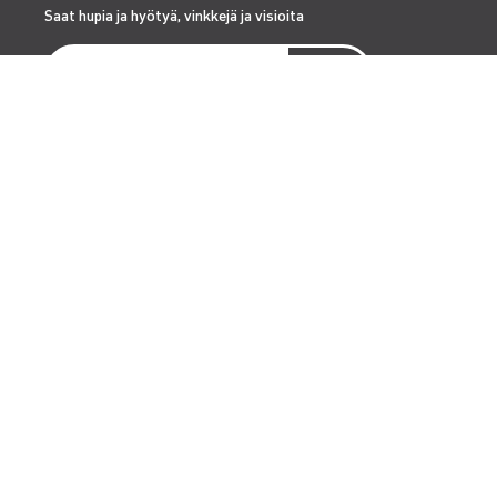
Saat hupia ja hyötyä, vinkkejä ja visioita
PALVELUT
RENTA EASY
RENTA TURVA
OLOSUHDEHALLINTA
SÄHKÖISTYS JA VALAISTUS
ASENNUSPALVELUT
YRITYS
HISTORIA
URA