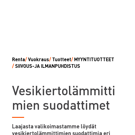
Renta
/
Vuokraus
/
Tuotteet
/
MYYNTITUOTTEET
/
SIIVOUS-JA ILMANPUHDISTUS
V
esikiertolämmitti
mien suodattimet
Laajasta valikoimastamme löydät
vesikiertolämmittimien suodattimia eri