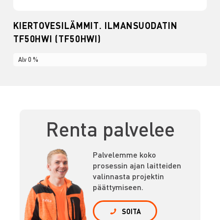
KIERTOVESILÄMMIT. ILMANSUODATIN
TF50HWI (TF50HWI)
Alv 0 %
Renta palvelee
Palvelemme koko
prosessin ajan laitteiden
valinnasta projektin
päättymiseen.
SOITA