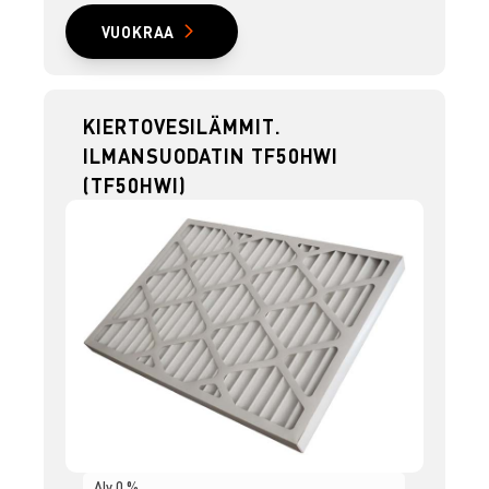
VUOKRAA
KIERTOVESILÄMMIT.
ILMANSUODATIN TF50HWI
(TF50HWI)
Alv 0 %