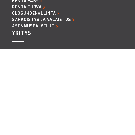
RENTA EASY
RENTA TURVA
OLOSUHDEHALLINTA
SÄHKÖISTYS JA VALAISTUS
ASENNUSPALVELUT
YRITYS
HISTORIA
URA
ARVOT JA VISIOT
TAPAMME TOIMIA
RENTTAAJA PODCAST
ARTIKKELIT JA UUTISET
LASKUTUSTIEDOT