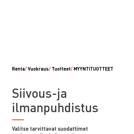
Renta
/
Vuokraus
/
Tuotteet
/
MYYNTITUOTTEET
S
iivous-ja
ilmanpuhdistus
Valitse tarvittavat suodattimet