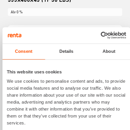
Alv 0 %
Consent
Details
About
This website uses cookies
PULLMAN A2000 HEPA-SUODATIN
We use cookies to personalise content and ads, to provide
social media features and to analyse our traffic. We also
55,70 €
/ pv
Ensimmäinen pv
share information about your use of our site with our social
39,80 €
/ pv
Seuraavat pv
media, advertising and analytics partners who may
593,00 €
/ kk
Kuukausi
combine it with other information that you’ve provided to
Alv 0 %
them or that they’ve collected from your use of their
services.