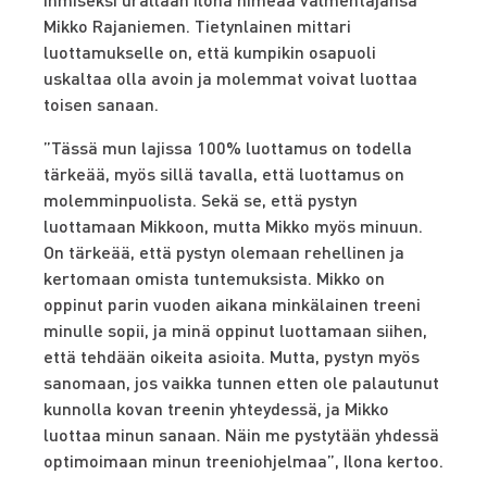
Mikko Rajaniemen. Tietynlainen mittari
luottamukselle on, että kumpikin osapuoli
uskaltaa olla avoin ja molemmat voivat luottaa
toisen sanaan.
”Tässä mun lajissa 100% luottamus on todella
tärkeää, myös sillä tavalla, että luottamus on
molemminpuolista. Sekä se, että pystyn
luottamaan Mikkoon, mutta Mikko myös minuun.
On tärkeää, että pystyn olemaan rehellinen ja
kertomaan omista tuntemuksista. Mikko on
oppinut parin vuoden aikana minkälainen treeni
minulle sopii, ja minä oppinut luottamaan siihen,
että tehdään oikeita asioita. Mutta, pystyn myös
sanomaan, jos vaikka tunnen etten ole palautunut
kunnolla kovan treenin yhteydessä, ja Mikko
luottaa minun sanaan. Näin me pystytään yhdessä
optimoimaan minun treeniohjelmaa”, Ilona kertoo.