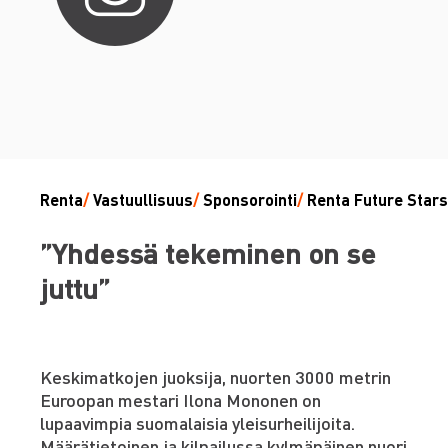
Renta
/
Vastuullisuus
/
Sponsorointi
/
Renta Future Stars
”Yhdessä tekeminen on se
juttu”
Keskimatkojen juoksija, nuorten 3000 metrin
Euroopan mestari Ilona Mononen on
lupaavimpia suomalaisia yleisurheilijoita.
Määrätietoinen ja kilpailussa kylmäpäinen nuori