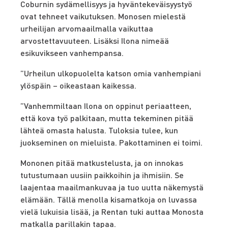
Coburnin sydämellisyys ja hyväntekeväisyystyö
ovat tehneet vaikutuksen. Monosen mielestä
urheilijan arvomaailmalla vaikuttaa
arvostettavuuteen. Lisäksi Ilona nimeää
esikuvikseen vanhempansa.
”Urheilun ulkopuolelta katson omia vanhempiani
ylöspäin – oikeastaan kaikessa.
”
Vanhemmiltaan Ilona on oppinut periaatteen,
että kova työ palkitaan, mutta tekeminen pitää
lähteä omasta halusta. Tuloksia tulee, kun
juokseminen on mieluista. Pakottaminen ei toimi.
Mononen pitää matkustelusta, ja on innokas
tutustumaan uusiin paikkoihin ja ihmisiin. Se
laajentaa maailmankuvaa ja tuo uutta näkemystä
elämään. Tällä menolla kisamatkoja on luvassa
vielä lukuisia lisää, ja Rentan tuki auttaa Monosta
matkalla parillakin tapaa.