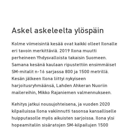
Askel askeleelta ylöspäin
Kolme viimeisintä kesää ovat kaikki olleet Ilonalle
eri tavoin merkittäviä. 2019 Ilona muutti
perheineen Yhdysvalloista takaisin Suomeen.
Samana kesänä kaulaan ripustettiin ensimmäiset
SM-mitalit n-16 sarjassa 800 ja 1500 metrillä.
Kesän jälkeen Ilona liittyi nykyiseen
harjoitusryhmäänsä, Lahden Ahkeran Nuoriin
mailereihin, Mikko Rajaniemen valmennukseen.
Kehitys jatkui nousujohteisena, ja vuoden 2020
kilpailuissa Ilona vakiinnutti tasonsa kansalliselle
huipputasolle myös aikuisten sarjoissa. Ilona ylsi
hopeamitaliin sisäratojen SM-kilpailujen 1500