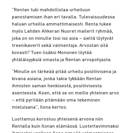
”Rentan tuki mahdollistaa urheiluun
panostamisen ihan eri tavalla. Tulevaisuudessa
haluan urheilla ammattimaisesti. Renta tukee
myös Lahden Ahkeran Nuoret mailerit ryhmää,
joka on on minulle tosi iso asia – sieltä löytyvät
treenikaverit sekä valmentaja. Arvostan sitä
kovasti!”
Tuen lisäksi Mononen löytää
yhtäläisyyksiä omasta ja Rentan arvopohjasta.
”Minulle on tärkeää pitää urheilu positiivisena ja
kivana asiana, jonka takia tykkään Rentan
ihmisten saman henkisestä, positiivisesta
asenteesta. Koen, että se on meille yhteinen arvo
– että pyritään pitämään oma tekeminen
mieluisana”, Ilona kertoo.
Luottamus korostuu yhteisenä arvona niin
Rentalla kuin Ilonan elämässä. Luotettavimmaksi
ihmiseksi urallaan Ilona nimeää valmentajansa