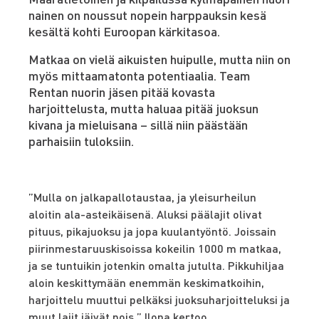
nainen on noussut nopein harppauksin kesä
kesältä kohti Euroopan kärkitasoa.
Matkaa on vielä aikuisten huipulle, mutta niin on
myös mittaamatonta potentiaalia. Team
Rentan nuorin jäsen pitää kovasta
harjoittelusta, mutta haluaa pitää juoksun
kivana ja mieluisana – sillä niin päästään
parhaisiin tuloksiin.
”Mulla on jalkapallotaustaa, ja yleisurheilun
aloitin ala-asteikäisenä. Aluksi päälajit olivat
pituus, pikajuoksu ja jopa kuulantyöntö. Joissain
piirinmestaruuskisoissa kokeilin 1000 m matkaa,
ja se tuntuikin jotenkin omalta jutulta. Pikkuhiljaa
aloin keskittymään enemmän keskimatkoihin,
harjoittelu muuttui pelkäksi juoksuharjoitteluksi ja
muut lajit jäivät pois.” Ilona kertoo.