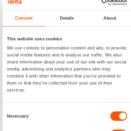
Kylmäpäinen kilpailija
2022 tulee olemaan Monoselle mielenkiintoinen
Consent
Details
About
vuosi. Ensi kesänä alle 20-vuotiaiden MM-kisat
järjestetään kolumbiassa. Niiden lisäksi Mononen
unelmoi myös Münchenissä järjestettävistä
This website uses cookies
aikuisten EM-kisoista.
We use cookies to personalise content and ads, to provide
”Tavoitteita pitää asettaa korkealle. En sulje pois,
social media features and to analyse our traffic. We also
etteikö EM-kisoihin olisi mahdollista päästä ajan
share information about your use of our site with our social
tai rankingin perusteella. Pitkäjänteisen,
media, advertising and analytics partners who may
nousujohteisen treenin kautta tavoitteena on
combine it with other information that you’ve provided to
aikuisten kansainvälinen taso. Unelmoin myös joku
them or that they’ve collected from your use of their
päivä juoksevani Olympialaisissa.
services.
”
Ilona nimeää vahvuuksien joukkoon
päämäärätietoisuuden ja taktisen kylmäpäisyyden.
Consent
”Jos jotain haluan, en myöskään luovuta helpolla
Necessary
Selection
sen suhteen. Kisoissa puolestaan olen oppinut
sen, että pystyn luottamaan omiin vahvuuksiini ja