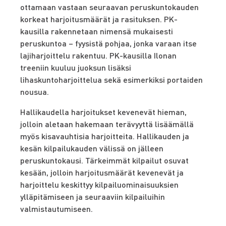
ottamaan vastaan seuraavan peruskuntokauden
korkeat harjoitusmäärät ja rasituksen. PK-
kausilla rakennetaan nimensä mukaisesti
peruskuntoa – fyysistä pohjaa, jonka varaan itse
lajiharjoittelu rakentuu. PK-kausilla Ilonan
treeniin kuuluu juoksun lisäksi
lihaskuntoharjoittelua sekä esimerkiksi portaiden
nousua.
Hallikaudella harjoitukset kevenevät hieman,
jolloin aletaan hakemaan terävyyttä lisäämällä
myös kisavauhtisia harjoitteita. Hallikauden ja
kesän kilpailukauden välissä on jälleen
peruskuntokausi. Tärkeimmät kilpailut osuvat
kesään, jolloin harjoitusmäärät kevenevät ja
harjoittelu keskittyy kilpailuominaisuuksien
ylläpitämiseen ja seuraaviin kilpailuihin
valmistautumiseen.