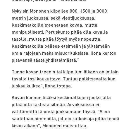
Nykyisin Mononen kilpailee 800, 1500 ja 3000
metrin juoksussa, sekä viestijuoksussa.
Keskimatkoille treenataan kovaa, mutta
monipuolisesti. Peruskunto pitää olla kovalla
tasolla, mutta pitää löytyä myös nopeutta.
Keskimatkoilla pääsee etsimään ja ylittämään
omia rajojaan maksimisuorituksissa. Ilona kertoo
pitävänsä tästä yhdistelmästä.
”
Tunne kovan treenin tai kilpailun jälkeen on jollain
tavalla tosi koukuttava. Tuntuu palkitsevalta kun
juoksu kulkee”, Ilona toteaa.
Kovan kunnon lisäksi keskimatkojen juoksijalla
pitää olla taktista silmää. Arvokisoissa ei
välttämättä lähdetä juoksemaan täysiä. ”Siinä
saatetaan himmailla, jolloin ratkaisuja pitää tehdä
kisan aikana”, Mononen muistuttaa.