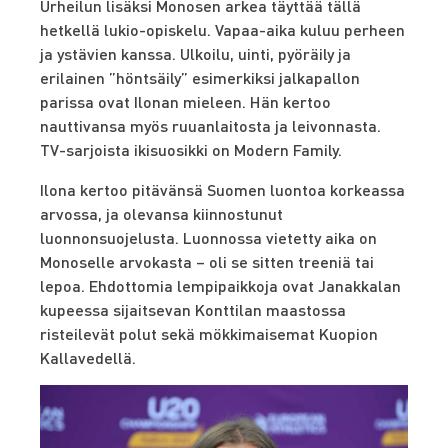
Urheilun lisäksi Monosen arkea täyttää tällä
hetkellä lukio-opiskelu. Vapaa-aika kuluu perheen
ja ystävien kanssa. Ulkoilu, uinti, pyöräily ja
erilainen ”höntsäily” esimerkiksi jalkapallon
parissa ovat Ilonan mieleen. Hän kertoo
nauttivansa myös ruuanlaitosta ja leivonnasta.
TV-sarjoista ikisuosikki on Modern Family.
Ilona kertoo pitävänsä Suomen luontoa korkeassa
arvossa, ja olevansa kiinnostunut
luonnonsuojelusta. Luonnossa vietetty aika on
Monoselle arvokasta – oli se sitten treeniä tai
lepoa. Ehdottomia lempipaikkoja ovat Janakkalan
kupeessa sijaitsevan Konttilan maastossa
risteilevät polut sekä mökkimaisemat Kuopion
Kallavedellä.