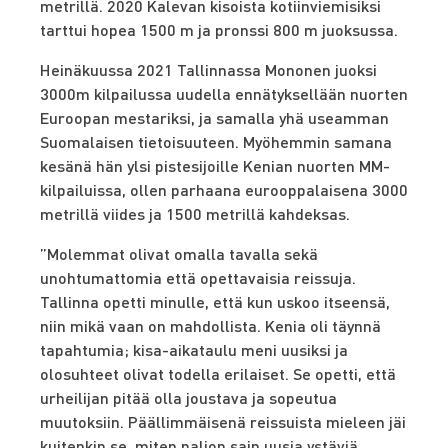
metrillä. 2020 Kalevan kisoista kotiinviemisiksi
tarttui hopea 1500 m ja pronssi 800 m juoksussa.
Heinäkuussa 2021 Tallinnassa Mononen juoksi
3000m kilpailussa uudella ennätyksellään nuorten
Euroopan mestariksi, ja samalla yhä useamman
Suomalaisen tietoisuuteen. Myöhemmin samana
kesänä hän ylsi pistesijoille Kenian nuorten MM-
kilpailuissa, ollen parhaana eurooppalaisena 3000
metrillä viides ja 1500 metrillä kahdeksas.
”Molemmat olivat omalla tavalla sekä
unohtumattomia että opettavaisia reissuja.
Tallinna opetti minulle, että kun uskoo itseensä,
niin mikä vaan on mahdollista. Kenia oli täynnä
tapahtumia; kisa-aikataulu meni uusiksi ja
olosuhteet olivat todella erilaiset. Se opetti, että
urheilijan pitää olla joustava ja sopeutua
muutoksiin. Päällimmäisenä reissuista mieleen jäi
kuitenkin se, miten paljon sain uusia ystäviä