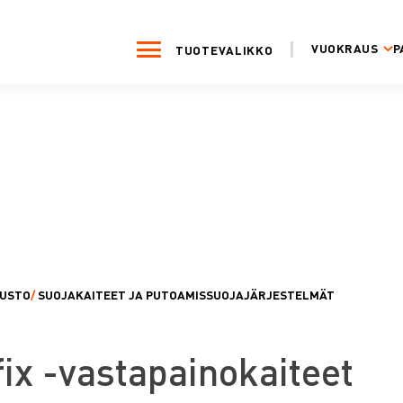
VUOKRAUS
P
TUOTEVALIKKO
LUSTO
/
SUOJAKAITEET JA PUTOAMISSUOJAJÄRJESTELMÄT
fix -vastapainokaiteet