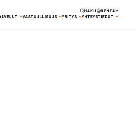
HAKU
RENTA
ALVELUT
VASTUULLISUUS
YRITYS
YHTEYSTIEDOT