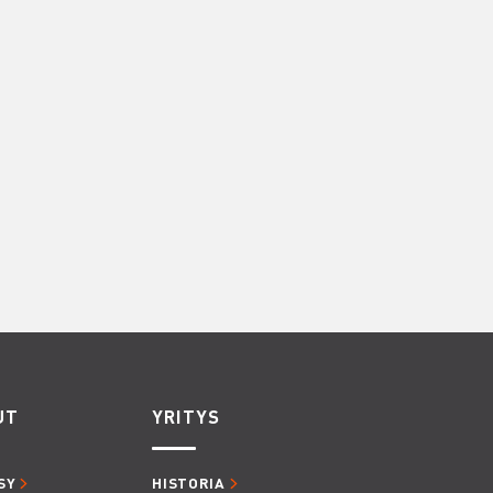
UT
YRITYS
SY
HISTORIA