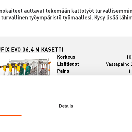
nokaiteet auttavat tekemään kattotyöt turvallisemmin
turvallinen työympäristö työmaallesi. Kysy lisää läh
FIX EVO 36,4 M KASETTI
Korkeus
10
Lisätiedot
Vastapaino 
Paino
1
Pituus
Kasetti s
kaide-eleme
Details
VUOKRAA