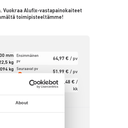
. Vuokraa Alufix-vastapainokaiteet
immältä toimipisteeltämme!
00 mm
Ensimmäinen
64,97 €
/ pv
pv
22,5 kg
 094 kg
Seuraavat pv
51,99 €
/ pv
?
isältää
1.091,48 €
/
nttejä
Kuukausi
kk
36,4 m.
Alv 0 %
About