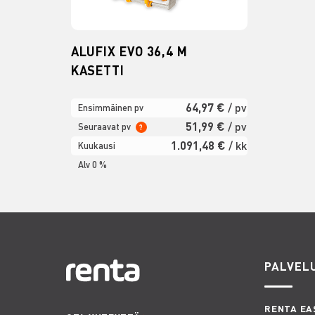
ALUFIX EVO 36,4 M
KASETTI
64,97 €
/ pv
Ensimmäinen pv
51,99 €
/ pv
Seuraavat pv
?
1.091,48 €
/ kk
Kuukausi
Alv 0 %
PALVEL
RENTA EA