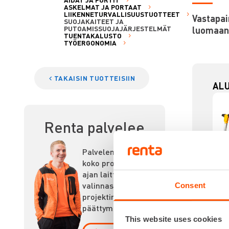
ASKELMAT JA PORTAAT
LIIKENNETURVALLISUUSTUOTTEET
Vastapai
SUOJAKAITEET JA
luomaan 
PUTOAMISSUOJAJÄRJESTELMÄT
TUENTAKALUSTO
TYÖERGONOMIA
TAKAISIN TUOTTEISIIN
ALU
Renta palvelee
Palvelemme
koko prosessin
ajan laitteiden
valinnasta
Consent
projektin
päättymiseen.
This website uses cookies