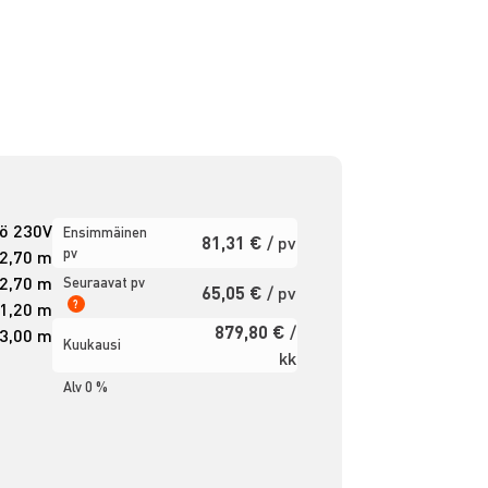
ö 230V
Ensimmäinen
81,31 €
/ pv
pv
2,70 m
2,70 m
Seuraavat pv
65,05 €
/ pv
?
1,20 m
879,80 €
/
3,00 m
Kuukausi
kk
Alv 0 %