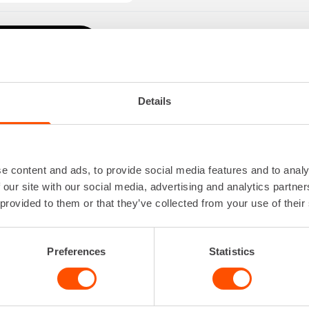
VUOKRAA
Details
ATTAVA SAKSILAVA 10-11 M
Käyttövoima
Sähkö
e content and ads, to provide social media features and to analy
Korkeus
 our site with our social media, advertising and analytics partn
Kuljetuskorkeus
 provided to them or that they’ve collected from your use of their
Kuljetusleveys
Kuljetuspituus
Lataa lisää
Preferences
Statistics