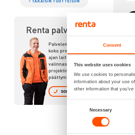
TAKAISIN TUOTTEISIIN
Renta palvelee
Palvelemme
Consent
koko prosessin
ajan laitteiden
HIN
valinnasta
This website uses cookies
projektin
We use cookies to personalis
päättymiseen.
information about your use of
other information that you’ve
SOITA
Consent
Necessary
Selection