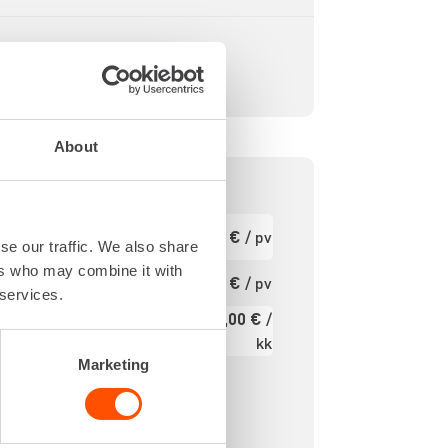
About
 230 V
Ensimmäinen
83,33 €
/ pv
se our traffic. We also share
pv
2,30 m
ers who may combine it with
2,30 m
Seuraavat pv
66,66 €
/ pv
 services.
?
1,45 m
1.000,00 €
/
3,90 m
Kuukausi
kk
Marketing
Alv 0 %