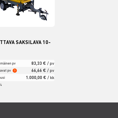
TTAVA SAKSILAVA 10-
83,33 €
/ pv
mäinen pv
66,66 €
/ pv
avat pv
?
1.000,00 €
/ kk
usi
 %