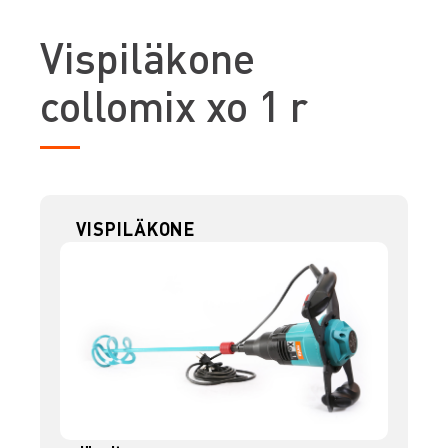
V
ispiläkone
collomix xo 1 r
VISPILÄKONE