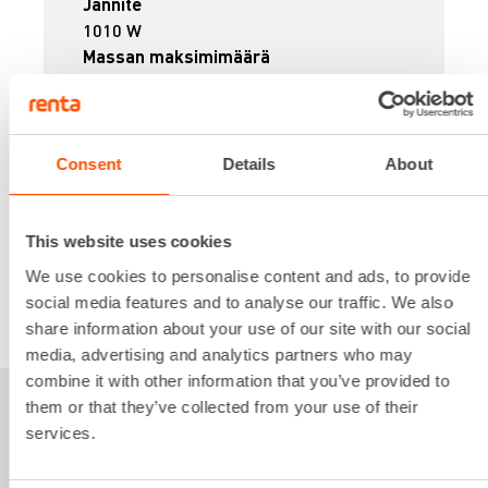
Jännite
1010 W
Massan maksimimäärä
40 l
Paino
6.8 kg
16,54 €
/ pv
Ensimmäinen pv
Consent
Details
About
13,23 €
/ pv
Seuraavat pv
?
208,37 €
/ kk
Kuukausi
This website uses cookies
Alv 0 %
We use cookies to personalise content and ads, to provide
social media features and to analyse our traffic. We also
VUOKRAA
share information about your use of our site with our social
media, advertising and analytics partners who may
combine it with other information that you’ve provided to
them or that they’ve collected from your use of their
Sinua saattaisi
services.