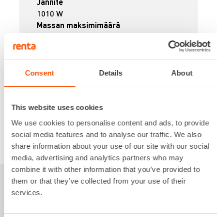
Jännite
1010 W
Massan maksimimäärä
40 l
Paino
6.8 kg
16,54 €
/ pv
Ensimmäinen pv
Consent
Details
About
13,23 €
/ pv
Seuraavat pv
?
208,37 €
/ kk
Kuukausi
This website uses cookies
Alv 0 %
We use cookies to personalise content and ads, to provide
social media features and to analyse our traffic. We also
VUOKRAA
share information about your use of our site with our social
media, advertising and analytics partners who may
combine it with other information that you’ve provided to
them or that they’ve collected from your use of their
Sinua saattaisi
services.