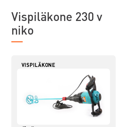
V
ispiläkone 230 v
niko
VISPILÄKONE