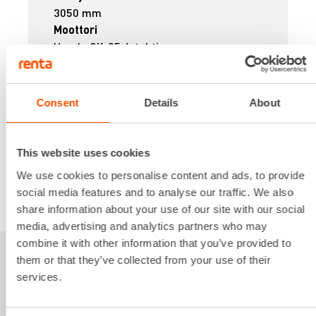
3050 mm
Moottori
Honda GX-35 4-tahti
Paino
12 kg
108,87 €
/ pv
Ensimmäinen pv
Consent
Details
About
87,10 €
/ pv
Seuraavat pv
?
1.321,90 €
/ kk
Kuukausi
This website uses cookies
Alv 0 %
We use cookies to personalise content and ads, to provide
social media features and to analyse our traffic. We also
VUOKRAA
share information about your use of our site with our social
media, advertising and analytics partners who may
combine it with other information that you’ve provided to
them or that they’ve collected from your use of their
Sinua saattaisi
services.
kiinnostaa myös