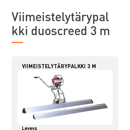
V
iimeistelytärypal
kki duoscreed 3 m
VIIMEISTELYTÄRYPALKKI 3 M
Leveys