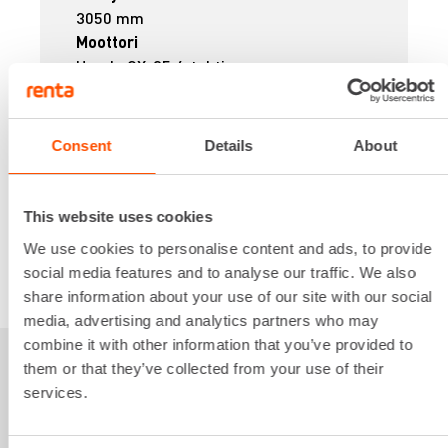
3050 mm
Moottori
Honda GX-35 4-tahti
Paino
12 kg
108,87 €
/ pv
Ensimmäinen pv
Consent
Details
About
87,10 €
/ pv
Seuraavat pv
?
1.321,90 €
/ kk
Kuukausi
This website uses cookies
Alv 0 %
We use cookies to personalise content and ads, to provide
social media features and to analyse our traffic. We also
VUOKRAA
share information about your use of our site with our social
media, advertising and analytics partners who may
combine it with other information that you’ve provided to
them or that they’ve collected from your use of their
Sinua saattaisi
services.
kiinnostaa myös