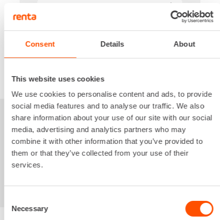
0,42 €
/ pv
Ensimmäinen pv
0,29 €
/ pv
Seuraavat pv
?
7,17 €
/ kk
Kuukausi
Consent
Details
About
Alv 0 %
VUOKRAA
This website uses cookies
We use cookies to personalise content and ads, to provide
social media features and to analyse our traffic. We also
share information about your use of our site with our social
Sinua saattaisi
media, advertising and analytics partners who may
combine it with other information that you’ve provided to
kiinnostaa myös
them or that they’ve collected from your use of their
services.
Consent
Necessary
Selection