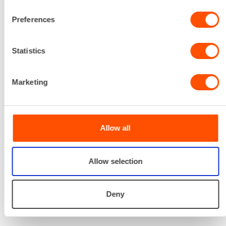
Preferences
Renta palvelee
Statistics
Palvelemme koko
prosessin ajan laitteiden
valinnasta projektin
Marketing
päättymiseen.
SOITA
Allow all
Allow selection
Deny