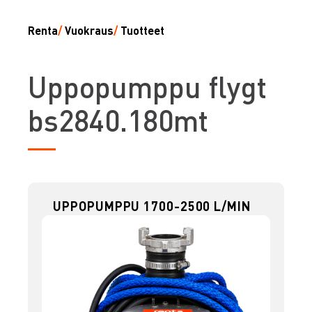
Renta
/
Vuokraus
/
Tuotteet
U
ppopumppu flygt
bs2840.180mt
UPPOPUMPPU 1700-2500 L/MIN