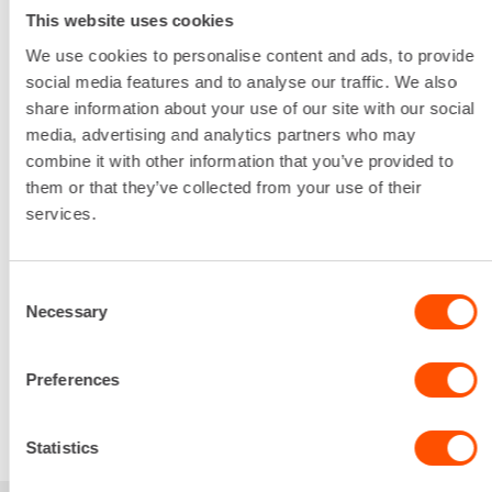
Sähkö
This website uses cookies
Liitäntäyhteen halkaisija
4" / 100 mm
We use cookies to personalise content and ads, to provide
Pumpattavan veden suurin raekoko
social media features and to analyse our traffic. We also
7,5 mm
share information about your use of our site with our social
Sähköliitäntä
media, advertising and analytics partners who may
16 A
combine it with other information that you’ve provided to
Tuotto
them or that they’ve collected from your use of their
2100 l/min
services.
Lataa lisää
67,98 €
/ pv
Ensimmäinen pv
Consent
54,38 €
/ pv
Seuraavat pv
?
Necessary
Selection
815,77 €
/ kk
Kuukausi
Alv 0 %
Preferences
VUOKRAA
Statistics