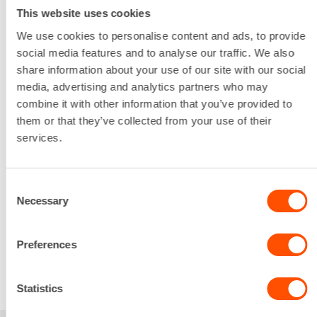
Sähkö
This website uses cookies
Liitäntäyhteen halkaisija
4" / 100 mm
We use cookies to personalise content and ads, to provide
Pumpattavan veden suurin raekoko
social media features and to analyse our traffic. We also
7,5 mm
share information about your use of our site with our social
Sähköliitäntä
media, advertising and analytics partners who may
16 A
combine it with other information that you’ve provided to
Tuotto
them or that they’ve collected from your use of their
2100 l/min
services.
Lataa lisää
67,98 €
/ pv
Ensimmäinen pv
Consent
54,38 €
/ pv
Seuraavat pv
?
Necessary
Selection
815,77 €
/ kk
Kuukausi
Alv 0 %
Preferences
VUOKRAA
Statistics