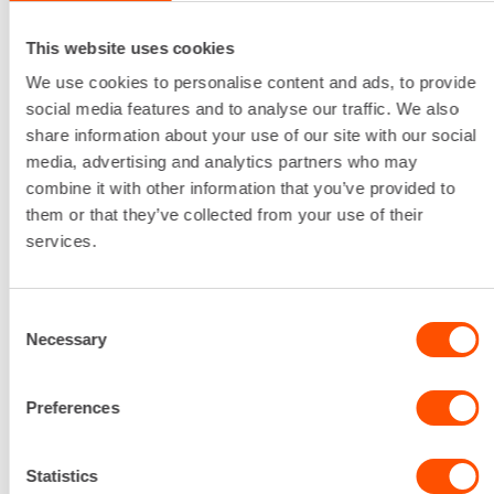
Käyttövoima
This website uses cookies
Sähkö
We use cookies to personalise content and ads, to provide
Liitäntäyhteen halkaisija
social media features and to analyse our traffic. We also
4" / 100 mm
share information about your use of our site with our social
Pumpattavan veden suurin raekoko
media, advertising and analytics partners who may
7,5 mm
combine it with other information that you’ve provided to
Sähköliitäntä
them or that they’ve collected from your use of their
16 A
services.
Tuotto
2100 l/min
Lataa lisää
Consent
67,98 €
/ pv
Ensimmäinen pv
Necessary
Selection
54,38 €
/ pv
Seuraavat pv
?
815,77 €
/ kk
Kuukausi
Preferences
Alv 0 %
Statistics
VUOKRAA