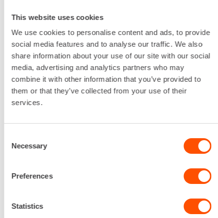
Käyttövoima
This website uses cookies
Sähkö
Liitäntäyhteen halkaisija
We use cookies to personalise content and ads, to provide
2" / 50 mm
social media features and to analyse our traffic. We also
Sähköliitäntä
share information about your use of our site with our social
10 A
media, advertising and analytics partners who may
Pumpattavan veden suurin raekoko
combine it with other information that you’ve provided to
7,5 mm
them or that they’ve collected from your use of their
Tuotto
services.
630 l/min
Lataa lisää
Consent
36,57 €
/ pv
Ensimmäinen pv
Necessary
Selection
29,25 €
/ pv
Seuraavat pv
?
438,80 €
/ kk
Kuukausi
Preferences
Alv 0 %
VUOKRAA
Statistics