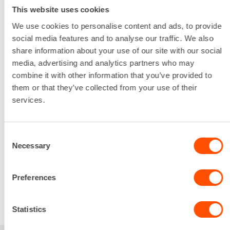
Sähkö
This website uses cookies
Liitäntäyhteen halkaisija
4" / 100 mm
We use cookies to personalise content and ads, to provide
Pumpattavan veden suurin raekoko
social media features and to analyse our traffic. We also
7,5 mm
share information about your use of our site with our social
Sähköliitäntä
media, advertising and analytics partners who may
16 A
combine it with other information that you’ve provided to
Tuotto
them or that they’ve collected from your use of their
2100 l/min
services.
Lataa lisää
67,98 €
/ pv
Ensimmäinen pv
Consent
54,38 €
/ pv
Seuraavat pv
?
Necessary
Selection
815,77 €
/ kk
Kuukausi
Alv 0 %
Preferences
VUOKRAA
Statistics