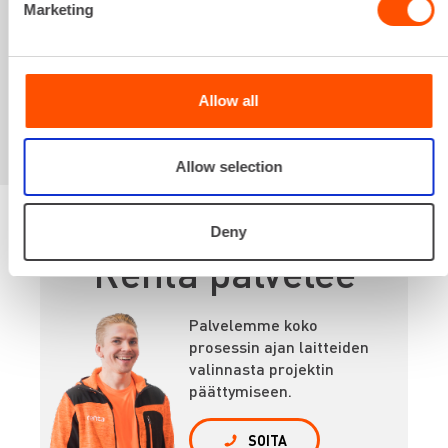
Marketing
Sinua saattaisi
kiinnostaa myös
Allow all
Allow selection
Deny
Renta palvelee
Palvelemme koko
prosessin ajan laitteiden
valinnasta projektin
päättymiseen.
SOITA