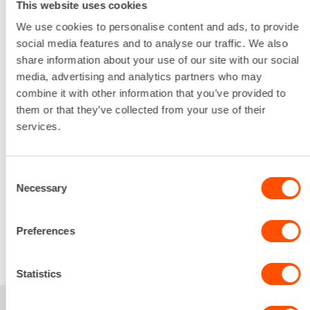
Liitäntäyhteen halkaisija
This website uses cookies
3" / 75 mm
We use cookies to personalise content and ads, to provide
Sähköliitäntä
social media features and to analyse our traffic. We also
16 A
share information about your use of our site with our social
Pumpattavan veden suurin raekoko
media, advertising and analytics partners who may
9 mm
combine it with other information that you’ve provided to
Tuotto
them or that they’ve collected from your use of their
1100 L/min
services.
Lataa lisää
59,54 €
/ pv
Ensimmäinen pv
47,63 €
/ pv
Seuraavat pv
Consent
?
Necessary
714,42 €
/ kk
Selection
Kuukausi
Alv 0 %
Preferences
VUOKRAA
Statistics