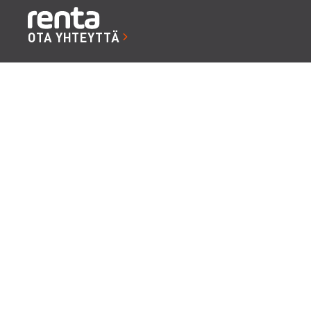
OTA YHTEYTTÄ
TILAA RENTTAAJAN UUTISKIRJE
Saat hupia ja hyötyä, vinkkejä ja visioita
PALVELUT
RENTA EASY
RENTA TURVA
OLOSUHDEHALLINTA