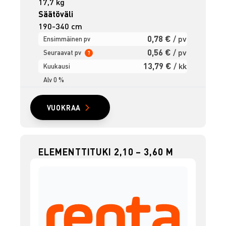
17,7 kg
Säätöväli
190-340 cm
0,78 €
/ pv
Ensimmäinen pv
0,56 €
/ pv
Seuraavat pv
?
13,79 €
/ kk
Kuukausi
Alv 0 %
VUOKRAA
ELEMENTTITUKI 2,10 – 3,60 M