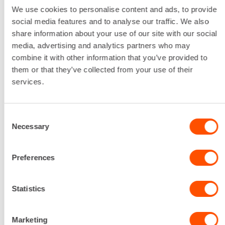
We use cookies to personalise content and ads, to provide
social media features and to analyse our traffic. We also
share information about your use of our site with our social
media, advertising and analytics partners who may
combine it with other information that you’ve provided to
them or that they’ve collected from your use of their
services.
Consent
Necessary
Säätöväli
Selection
2,42-4,03M
0,78 €
/ pv
Ensimmäinen pv
Preferences
0,56 €
/ pv
Seuraavat pv
?
13,79 €
/ kk
Kuukausi
Statistics
Alv 0 %
Marketing
VUOKRAA