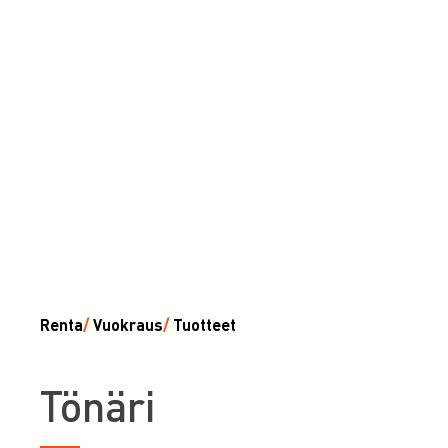
Renta
/
Vuokraus
/
Tuotteet
T
önäri