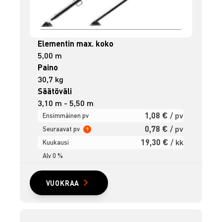
Elementin max. koko
5,00 m
Paino
30,7 kg
Säätöväli
3,10 m - 5,50 m
1,08 €
/ pv
Ensimmäinen pv
0,78 €
/ pv
Seuraavat pv
?
19,30 €
/ kk
Kuukausi
Alv 0 %
VUOKRAA