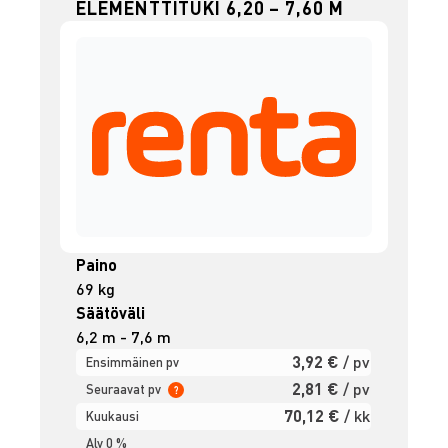
ELEMENTTITUKI 6,20 – 7,60 M
Paino
69 kg
Säätöväli
6,2 m - 7,6 m
3,92 €
/ pv
Ensimmäinen pv
2,81 €
/ pv
Seuraavat pv
?
70,12 €
/ kk
Kuukausi
Alv 0 %