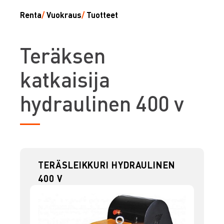
Renta
/
Vuokraus
/
Tuotteet
T
eräksen
katkaisija
hydraulinen 400 v
TERÄSLEIKKURI HYDRAULINEN
400 V