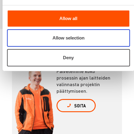
Allow all
Allow selection
Renta palvelee
Deny
Palvelemme koko
prosessin ajan laitteiden
valinnasta projektin
päättymiseen.
SOITA