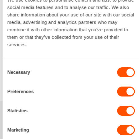
Leveys
social media features and to analyse our traffic. We also
600 mm
share information about your use of our site with our social
Paino
media, advertising and analytics partners who may
468 kg
combine it with other information that you’ve provided to
Lataa lisää
them or that they’ve collected from your use of their
62,01 €
/ pv
Ensimmäinen pv
services.
49,61 €
/ pv
Seuraavat pv
?
744,19 €
/ kk
Kuukausi
Consent
Alv 0 %
Necessary
Selection
VUOKRAA
Preferences
Statistics
Sinua saattaisi
Marketing
kiinnostaa myös