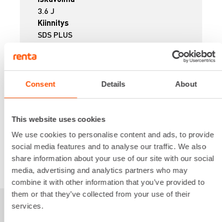
3.6 J
Kiinnitys
SDS PLUS
Paino
4,9 kg
Jännite
36 V
Consent
Details
About
30,32 €
/ pv
Ensimmäinen pv
24,26 €
/ pv
Seuraavat pv
?
This website uses cookies
351,70 €
/ kk
Kuukausi
We use cookies to personalise content and ads, to provide
Alv 0 %
social media features and to analyse our traffic. We also
share information about your use of our site with our social
VUOKRAA
media, advertising and analytics partners who may
combine it with other information that you’ve provided to
them or that they’ve collected from your use of their
services.
Sinua saattaisi