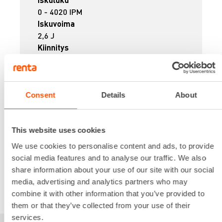
0 - 4020 IPM
Iskuvoima
2,6 J
Kiinnitys
SDS PLUS
Ottoteho
720 W
Paino
Consent
Details
About
3,4 kg
16,54 €
/ pv
Ensimmäinen pv
This website uses cookies
13,23 €
/ pv
Seuraavat pv
?
208,37 €
/ kk
We use cookies to personalise content and ads, to provide
Kuukausi
social media features and to analyse our traffic. We also
Alv 0 %
share information about your use of our site with our social
media, advertising and analytics partners who may
VUOKRAA
combine it with other information that you’ve provided to
them or that they’ve collected from your use of their
services.