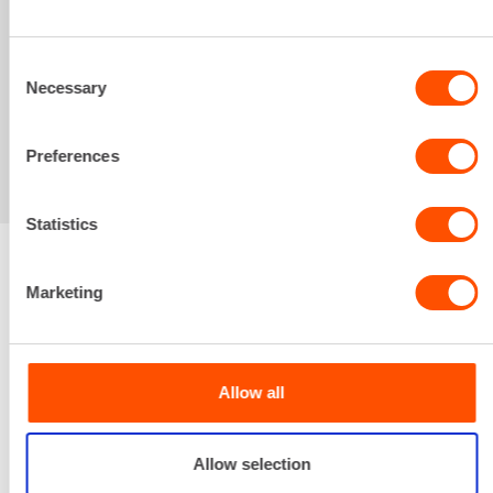
Sinua saattaisi
Consent
kiinnostaa myös
Necessary
Selection
Preferences
Statistics
Marketing
Renta palvelee
Palvelemme koko
Allow all
prosessin ajan laitteiden
valinnasta projektin
päättymiseen.
Allow selection