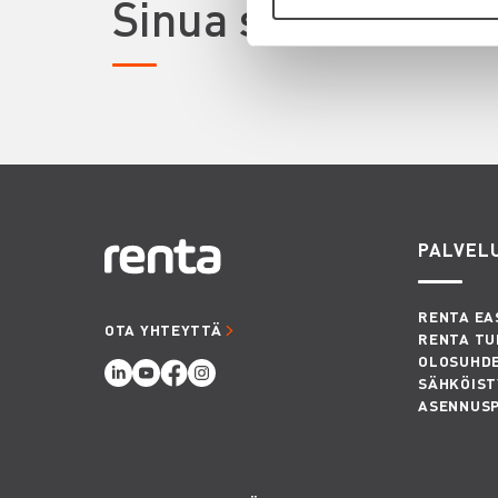
Sinua saattaisi ki
PALVEL
RENTA EA
OTA YHTEYTTÄ
RENTA TU
OLOSUHD
SÄHKÖIST
ASENNUS