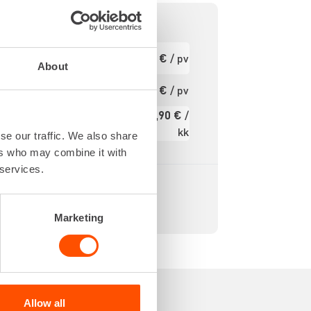
100 IPM
Ensimmäinen
34,45 €
/ pv
pv
2,5 J
About
36 V
Seuraavat pv
27,56 €
/ pv
?
S PLUS
439,90 €
/
3,7 kg
Kuukausi
kk
se our traffic. We also share
Alv 0 %
ers who may combine it with
 services.
Marketing
Allow all