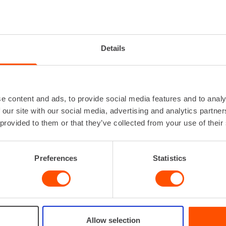
KUPORAVASARA 36 V
Iskuluku
0 - 5
Iskuvoima
Details
Jännite
Kiinnitys
SD
Paino
e content and ads, to provide social media features and to analy
 our site with our social media, advertising and analytics partn
 provided to them or that they’ve collected from your use of their
VUOKRAA
Preferences
Statistics
Allow selection