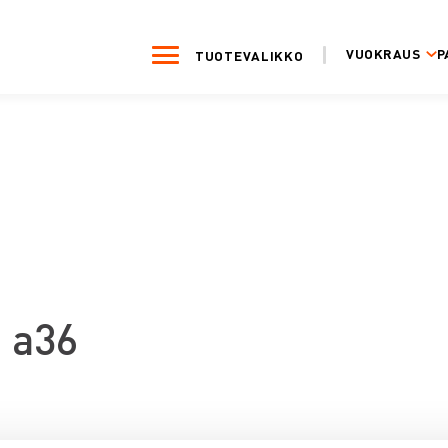
VUOKRAUS
P
TUOTEVALIKKO
6 a36