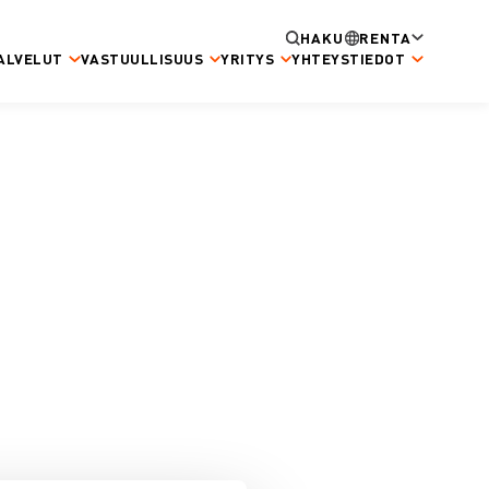
HAKU
RENTA
ALVELUT
VASTUULLISUUS
YRITYS
YHTEYSTIEDOT