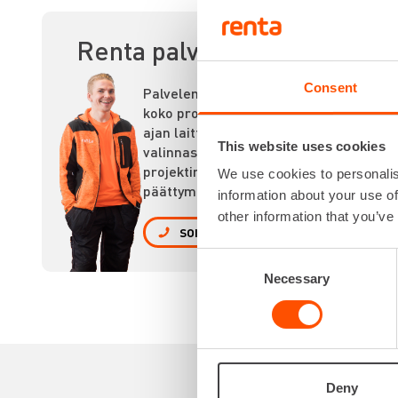
AK
Renta palvelee
Consent
Palvelemme
koko prosessin
ajan laitteiden
This website uses cookies
valinnasta
projektin
We use cookies to personalis
päättymiseen.
information about your use of
other information that you’ve
SOITA
Consent
Necessary
Selection
Deny